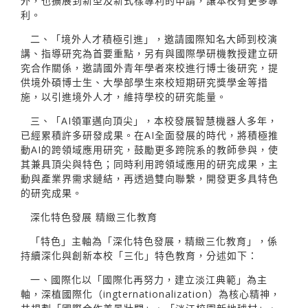
外，也擴展到新型及新式樣專利的申請，讓本校有更多專
利。
二、「境外人才積極引進」，邀請國際知名大師到校演
講、指導研究為首要重點，另有與國際學研機教授建立研
究合作關係，邀請國外青年學者來校進行博士後研究，提
供境外碩博士生、大學部學生來校短期研究獎學金等措
施，以引進境外人才，維持學校的研究能量。
三、「AI領軍邁向頂尖」，本校發展智慧機器人多年，
已經累積許多研發成果。在AI全面發展的時代，將積極推
動AI的跨領域應用研究，鼓勵更多跨院系的教師參與，使
其兼具頂尖與特色；同時利用跨領域應用的研究成果，主
動與產業界需求鏈結，再透過雙向聯繫，開發更多具特色
的研究成果。
深化特色發展 精緻三化教育
「特色」主軸為「深化特色發展，精緻三化教育」，係
持續深化與創新本校「三化」特色教育，分述如下：
一、國際化以「國際化再努力，建立淡江典範」為主
軸，深植國際化（ingternationalization）為核心精神，