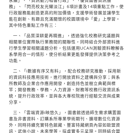
永續」、「資訊動力唱響行政」、「優質圖書資訊服
務」、「閃亮校友光耀淡江」6項計畫及14項重點工作，使
行政服務能創造更高的附加價值，支援學術發展並讓學生
能在創新、有趣且充滿關懷的校園環境中「愛」上學習。
其中特色重點工作有三：
一、「品質深耕愛再精進」，透過強化校務研究議題與
相關單位實際執行業務間的關聯性，同時結合外部資料進
行學生學習相關議題分析，包括運用UCAN測驗資料瞭解各
系學用合一的情形，使分析結果更能發揮提供決策參考之
功能。
二、「i數據有序又有料」，配合校務研究推動，採用新
的資訊科技應用技術，進行開放資料之建構與分享；與系
所教師及企業合作應用開發，創造持色並樹立典範與標
竿；開發教務、學務、人力資源、財務等校務行政資訊系
統，提升行政效率，並與各大專校院進行經驗交流與成果
分享。
三、「雲端資源i映悠久」，圖書館透過師生需求購置圖
書及非書資料、訂購系所專業學術期刊、擴增數位化資源
外，同時持續充實特色館藏、豐富特藏網頁內容如歐盟資
訊、武俠小說、未來學等，採虛實多元呈現。同時結合盟