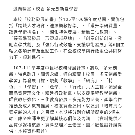
邁向精實ｉ校園 多元創新愛學習
本校「校務發展計畫」於105至106學年度期間，實施包
括「跨域人才培育，達臻樂教好學」、「躍升學研質量、
躍進學術排名」、「深化特色發展，精緻三化教育」、
「臻善學習發展，形塑卓越品牌」、「創意創新創業，激
勵產學共創」及「強化行政效能，支援學術發展」等6個主
軸之各項計畫及重點工作，在全校校學與行政單位共同努
力下，順利進行。
107-111學年度中長程校務發展計畫，將以「多元創
新，特色躍升，關懷永續：邁向精實ｉ校園，多元創新愛
學習」為發展目標，規劃「教學」、「研究」、「特
色」、「學習」、「產學」、「行政」六大主軸，透過全
面品質管理文化，精進行政動能，以支援課程教學創新、
師資教研強化、三化教育發展、多元能力涵養、產學合作
推動及成人教育推廣、校友資源運用，以達到「培育具心
靈卓越的人才」之目標。本期將分別介紹所擬定的6個主
軸，讓全校師生更了解其核心價值及內涵。（資料提供／
品質保證稽核處、資料整理／王怡雯、圖／數位設計組提
供、本報資料照片）