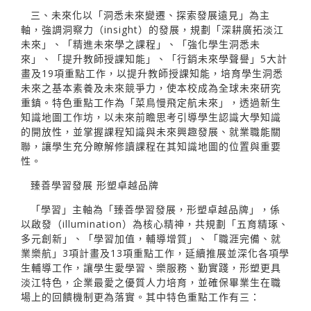
三、未來化以「洞悉未來變遷、探索發展遠見」為主
軸，強調洞察力（insight）的發展，規劃「深耕廣拓淡江
未來」、「精進未來學之課程」、「強化學生洞悉未
來」、「提升教師授課知能」、「行銷未來學聲譽」5大計
畫及19項重點工作，以提升教師授課知能，培育學生洞悉
未來之基本素養及未來競爭力，使本校成為全球未來研究
重鎮。特色重點工作為「菜鳥慢飛定航未來」，透過新生
知識地圖工作坊，以未來前瞻思考引導學生認識大學知識
的開放性，並掌握課程知識與未來興趣發展、就業職能關
聯，讓學生充分瞭解修讀課程在其知識地圖的位置與重要
性。
臻善學習發展 形塑卓越品牌
「學習」主軸為「臻善學習發展，形塑卓越品牌」，係
以啟發（illumination）為核心精神，共規劃「五育精琢、
多元創新」、「學習加值，輔導增質」、「職涯完備、就
業樂航」3項計畫及13項重點工作，延續推展並深化各項學
生輔導工作，讓學生愛學習、樂服務、勤實踐，形塑更具
淡江特色，企業最愛之優質人力培育，並確保畢業生在職
場上的回饋機制更為落實。其中特色重點工作有三：