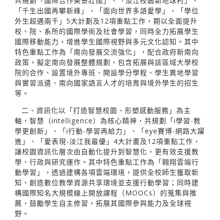
共規劃「國際合作美景壯闊」、「淡江校園新地球村」、
「千生出國再攀新峰」、「面向世界多語愛學」、「學位
外生超邁兩千」5大計劃及12項重點工作，期以全面提升
校、院、系所的國際學術及社會學習，同時全力拓展學生
國際移動能力，增進學生國際視野與多元文化認知。其中
特色重點工作為「南向發展交流強化」，配合政府新南向
政策，擬定南向發展整體規劃，包含拓展與該區域大學校
院的合作、設置境外專班、開設學分學程、學生異地學習
與實習派遣、南向國家語言人才的培育與境外學生的招生
等。
二、資訊化以「打造智慧校園、形塑感動服務」為主
軸，智慧（intelligence）為核心精神，共規劃「i學習-教
學更創新」、「i行動-學習再給力」、「eye賽博-網路大躍
進」、「愛表現-淡江我最優」4大計畫及12項重點工作，
讓校園資訊化層次由自動化提升到智慧化，更有效支援教
學、行政與研究運作。其中特色重點工作為「翱翔雲端行
動學習」，透過建構各項雲端環境，提供全校師生獲取新
知、創造數位教學資源共享環境並支援行動學習；同時建
構國際知名大規模線上開放課程（MOOCs）的蒐集與推
薦，鼓勵學生自主修習，拓展其國際參與能力及全球視
野。