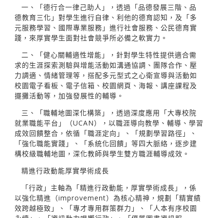
一、「德行合一律己助人」，透過「品德發展三階、品
德教育三化」對學生進行自律、利他的德育認知，及「多
元服務學習、國際專業服務」進行社會服務、公民德育實
踐，來厚實學生面對社會競爭所必備之軟實力。
二、「健心關輔適性增能」，針對學生特性提供適合需
求的生涯探索測驗與增能活動如溝通協調、團隊合作、壓
力調適、情緒管理等，搭配多元型式之心衛宣導與活動如
校園電子看板、電子信箱、校園網頁、海報、講座課程及
擺攤活動等，加強發展性的輔導。
三、「職輔地圖深化構築」，透過深度應用「大專校院
就業職能平台」（UCAN），以職涯導向教學、輔導、學習
成效回饋整合，依循「職涯定向」、「規劃學習路徑」、
「強化職能實踐」、「系統化回饋」等四大脈絡，逐步建
構校級職輔地圖，深化教師與學生雙方職涯輔導成效。
精進行政動能厚實學術成長
「行政」主軸為「精進行政動能，厚實學術成長」，係
以強化精進（improvement）為核心精神，規劃「精實績
效跨越極致」、「專才專用群策群力」、「人本有序校園