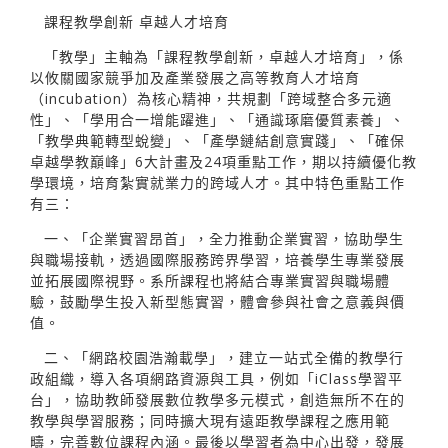
課程教學創新 卓越人才培育
「教學」主軸為「課程教學創新，卓越人才培育」，係
以攸關國家競爭加及產業發展之高等教育人才培育
（incubation）為核心精神，共規劃「跨域整合多元適
性」、「學用合一增能躍進」、「通識琢磨優質素養」、
「教學典範轉型蛻變」、「產學鏈結創意實踐」、「確保
卓越學教巔峰」6大計畫及24項重點工作，期以持續優化教
學環境，培育紮實就業力的跨域人才。其中特色重點工作
有三：
一、「企業實習昂首」，全力推動企業實習，協助學生
與職場接軌，透過國際服務跨界學習，培養學生專業發展
並拓展國際視野。系所課程也將結合專業實習與職場體
驗，鼓勵學生投入新型態實習，體會參與社會之意義與價
值。
二、「網路校園浩瀚載學」，建立一站式全備的教學行
政組織，導入各項網路資源與工具，例如「iClass學習平
台」，協助教師發展數位教學多元模式，創造無所不在的
教學與學習服務；同時擴大現有遠距教學課程之應用範
疇，完善數位課程內涵。最後以學習者為中心出發，發展