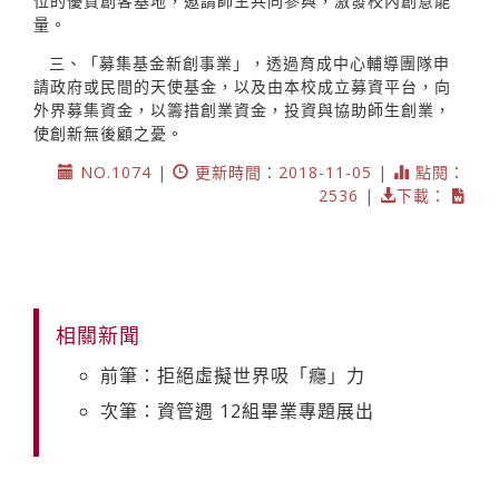
位的優質創客基地，邀請師生共同參與，激發校內創意能
量。
三、「募集基金新創事業」，透過育成中心輔導團隊申
請政府或民間的天使基金，以及由本校成立募資平台，向
外界募集資金，以籌措創業資金，投資與協助師生創業，
使創新無後顧之憂。
NO.1074 |
更新時間：2018-11-05 |
點閱：
2536 |
下載：
相關新聞
前筆：拒絕虛擬世界吸「癮」力
次筆：資管週 12組畢業專題展出