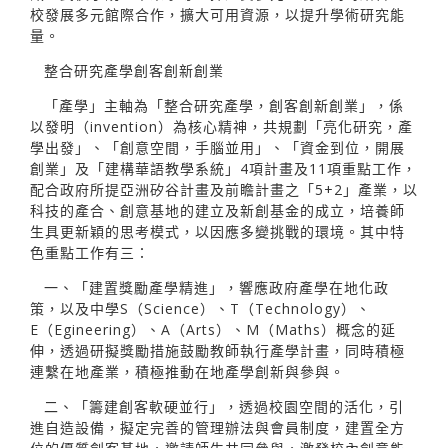
校發展多元館際合作，擴大可用資源，以提升學術研究能
量。
整合研究產學創客創新創業
「產學」主軸為「整合研究產學，創客創新創業」，係
以發明（invention）為核心精神，共規劃「亮化研究，產
學出發」、「創意空間，手腦並用」、「資金到位，開展
創業」及「建構華語教學系統」4項計畫及11項重點工作，
配合政府所提亞洲矽谷計畫及前瞻計畫之「5+2」產業，以
科技的產合、創意基地的建立及新創基金的成立，培養師
生具更新穎的思考模式，以因應多變挑戰的環境。其中特
色重點工作有三：
一、「建置獎勵產學精進」，響應政府產學在地化政
策，以及中學S（Science）、T（Technology）、
E（Egineering）、A（Arts）、M（Maths）概念的延
伸，透過研擬獎勵措施鼓勵教師執行產學計畫，同時積極
連繫在地產業，積極推動在地產學創新與參與。
二、「籌建創客軟硬並行」，透過校園空間的活化，引
進自造設備，擬定完善的管理辦法與會員制度，建置全方