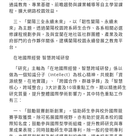
通識教育、專業基礎、前瞻趨勢與課業輔導等自主學習課
程，擴大網路校園效益。
三、「蘭陽三全永續未來」，以「韌性蘭陽、永續未
來」為主題，透過蘭陽校園跨系師生合作、各系相關必選
修課程規劃參與，及與宜蘭在地社區社群團體、產業及政
府部門的合作夥伴關係，建構蘭陽校園永續發展之教育平
台。
在地國際經營 智慧跨域研發
「研究」主軸為「在地國際經營，智慧跨域研發」係以
做為一個知識分子（Intellect）為核心精神，共規劃「資
源統整，在地實踐」、「跨國合作，群雄爭鋒」及「智慧
核心，跨域整合」3大計畫及10項重點工作，期以精進師生
研究質量，提升整體國際學術影響力。其中特色重點工作
有三：
一、「鼓勵競賽創新創業」，協助師生參與校外國際競
賽爭取獲獎，除可拓展國際視野，亦有助於提高本校的國
際知名度；鼓勵參與國際型學術組織，提升教師研究與專
業成果表現；同時鼓勵師生申請專利，除一般的發明專利