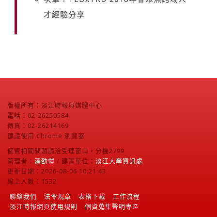
才經驗分享
版權所有：淡江時報與媒體中心
電話：02-26250584
傳真：02-26214169
建議使用 Chrome 瀏覽器
個資相關問題請洽受理窗口，分機2799
管理者：
潘劭愷
/ 建置單位：
淡江大學資訊處
更新日期：2026-08-06 10:21:43
線上人數：1532
聯絡我們
法令規章
表格下載
工作流程
淡江時報網頁使用規則
個資蒐集聲明專區