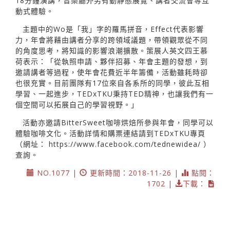
18分鐘演講，音樂廳外另有動靜態展覽、講者交流會等互
動式體驗。
主題中的Wo是「我」字的羅馬拼音，Effect代表影響
力，年會將藉由講者分享的跨領域議題，帶領觀眾從不同
的角度思考，將知識的影響浪潮擴散。策展人英文四王慕
荷表示：「從執照申請、夥伴招募、年會主題的發想，到
邀請講者等過程，使年會花費近半年籌備，活動雖耗時卻
也很充實。目前團隊有17位來自各系所的同學，彼此互相
學習、一起進步，TEDxTKU秉持TED精神，也讓我們有一
個空間可以拓展自己的學習視野。」
活動亦邀請BitterSweet咖啡烘焙所參與年會，同學可以
體驗咖啡文化。活動詳情和購票連結請到TEDxTKU專頁
（網址：
https://www.facebook.com/tednewidea/
）
查詢。
NO.1077 |
更新時間：2018-11-26 |
點閱：
1702 |
下載：