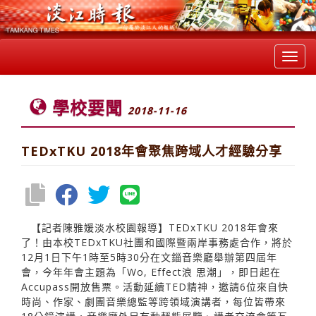
Toggl
navig
學校要聞
2018-11-16
TEDxTKU 2018年會聚焦跨域人才經驗分享
【記者陳雅媛淡水校園報導】TEDxTKU 2018年會來
了！由本校TEDxTKU社團和國際暨兩岸事務處合作，將於
12月1日下午1時至5時30分在文錙音樂廳舉辦第四屆年
會，今年年會主題為「Wo, Effect浪 思潮」，即日起在
Accupass開放售票。活動延續TED精神，邀請6位來自快
時尚、作家、劇團音樂總監等跨領域演講者，每位皆帶來