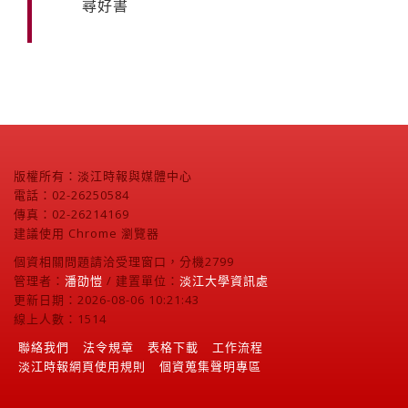
尋好書
版權所有：淡江時報與媒體中心
電話：02-26250584
傳真：02-26214169
建議使用 Chrome 瀏覽器
個資相關問題請洽受理窗口，分機2799
管理者：
潘劭愷
/ 建置單位：
淡江大學資訊處
更新日期：2026-08-06 10:21:43
線上人數：1514
聯絡我們
法令規章
表格下載
工作流程
淡江時報網頁使用規則
個資蒐集聲明專區