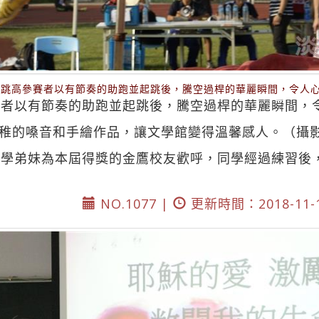
，跳高參賽者以有節奏的助跑並起跳後，騰空過桿的華麗瞬間，令人
賽者以有節奏的助跑並起跳後，騰空過桿的華麗瞬間，
稚的嗓音和手繪作品，讓文學館變得溫馨感人。（攝
的學弟妹為本屆得獎的金鷹校友歡呼，同學經過練習後
NO.1077 |
更新時間：2018-11-