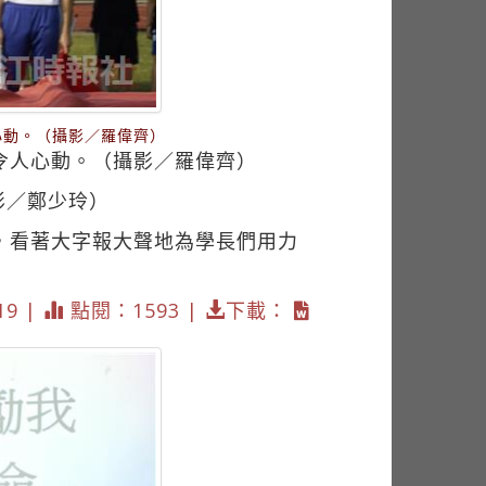
心動。（攝影／羅偉齊）
令人心動。（攝影／羅偉齊）
影／鄭少玲）
，看著大字報大聲地為學長們用力
19 |
點閱：1593 |
下載：