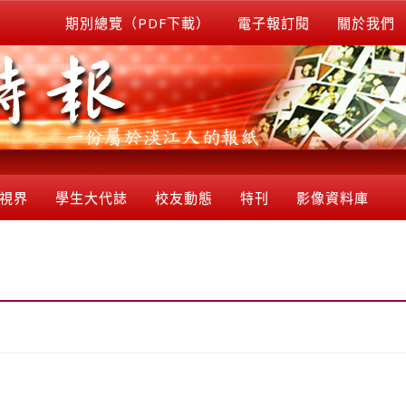
期別總覽（PDF下載）
電子報訂閱
關於我們
視界
學生大代誌
校友動態
特刊
影像資料庫