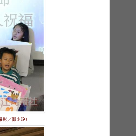
攝影／鄭少玲）