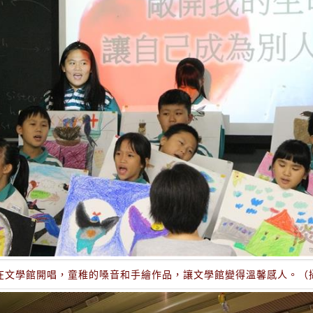
在文學館開唱，童稚的嗓音和手繪作品，讓文學館變得溫馨感人。（