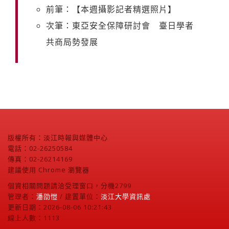
前筆：【本週攝影記者精選照片】
次筆：東亞安全保障研討會 臺日學者
共商局勢發展
版權所有：淡江時報與媒體中心
電話：02-26250584
傳真：02-26214169
建議使用 Chrome 瀏覽器
個資相關問題請洽受理窗口，分機2799
管理者：
潘劭愷
/ 建置單位：
淡江大學資訊處
更新日期：2026-08-06 10:21:43
線上人數：1113