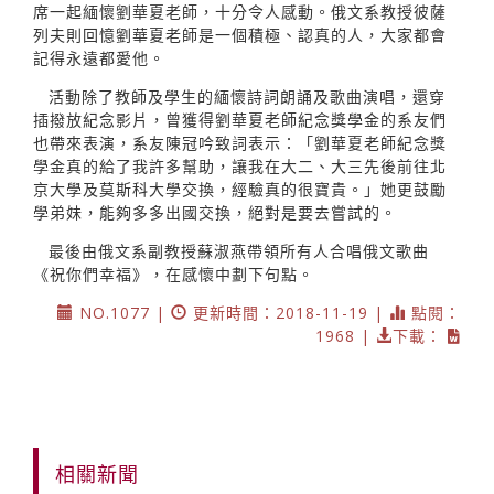
席一起緬懷劉華夏老師，十分令人感動。俄文系教授彼薩
列夫則回憶劉華夏老師是一個積極、認真的人，大家都會
記得永遠都愛他。
活動除了教師及學生的緬懷詩詞朗誦及歌曲演唱，還穿
插撥放紀念影片，曾獲得劉華夏老師紀念獎學金的系友們
也帶來表演，系友陳冠吟致詞表示：「劉華夏老師紀念獎
學金真的給了我許多幫助，讓我在大二、大三先後前往北
京大學及莫斯科大學交換，經驗真的很寶貴。」她更鼓勵
學弟妹，能夠多多出國交換，絕對是要去嘗試的。
最後由俄文系副教授蘇淑燕帶領所有人合唱俄文歌曲
《祝你們幸福》，在感懷中劃下句點。
NO.1077 |
更新時間：2018-11-19 |
點閱：
1968 |
下載：
相關新聞