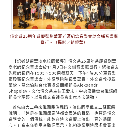
俄文系25週年系慶暨劉華夏老師紀念音樂會於文錙音樂廳
舉行。（攝影／胡榮華）
【記者胡榮華淡水校園報導】俄文系25周年系慶暨劉華
夏老師紀念音樂會於11月3日在文錙音樂廳舉行，返校系友
先與師長們在T505、506用餐聊天，下午1時30分至音樂
廳聆聽紀念音樂會，外語學院院長吳萬寶、外交系教授戴
萬欽、莫北協駐台代表處公關組組長Aleksandr
Shepelev、文化俄文系主任王愛末、中央廣播電台俄語組
組長李瑪莎、以及俄文系師長皆出席本次活動。
首先由大二帶來俄國民族舞蹈，演出同學俄文二蘇冠霖
說明：「這是在俄國節慶時都會表演的舞蹈，也算是俄文
系學會的一個傳統，能夠在這次系慶上演出，真的很開
心。」系主任劉皇杏致詞表示，能夠邀請到這麼多貴賓出