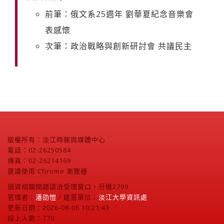
前筆：俄文系25週年 劉華夏紀念音樂會
表感懷
次筆：政治戰略與創新研討會 共議民主
版權所有：淡江時報與媒體中心
電話：02-26250584
傳真：02-26214169
建議使用 Chrome 瀏覽器
個資相關問題請洽受理窗口，分機2799
管理者：
潘劭愷
/ 建置單位：
淡江大學資訊處
更新日期：2026-08-06 10:21:43
線上人數：770