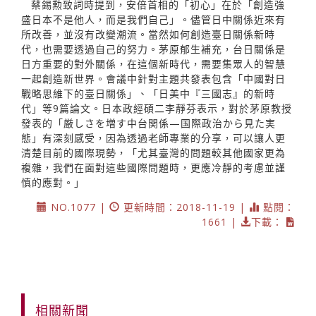
蔡錫勲致詞時提到，安倍首相的「初心」在於「創造強
盛日本不是他人，而是我們自己」。儘管日中關係近來有
所改善，並沒有改變潮流。當然如何創造臺日關係新時
代，也需要透過自己的努力。茅原郁生補充，台日關係是
日方重要的對外關係，在這個新時代，需要集眾人的智慧
一起創造新世界。會議中針對主題共發表包含「中國對日
戰略思維下的臺日關係」、「日美中『三國志』的新時
代」等9篇論文。日本政經碩二李靜芬表示，對於茅原教授
發表的「厳しさを増す中台関係—国際政治から見た実
態」有深刻感受，因為透過老師專業的分享，可以讓人更
清楚目前的國際現勢，「尤其臺灣的問題較其他國家更為
複雜，我們在面對這些國際問題時，更應冷靜的考慮並謹
慎的應對。」
NO.1077 |
更新時間：2018-11-19 |
點閱：
1661 |
下載：
相關新聞