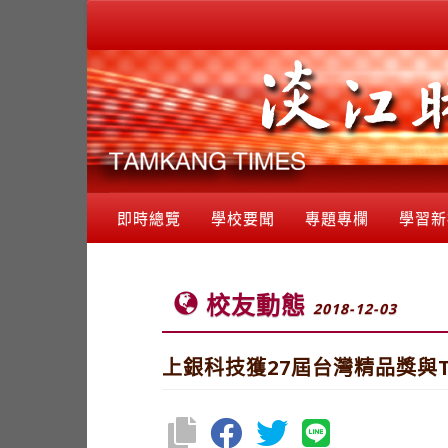
即時總覽
學校要聞
專題專欄
學習新
校友動態
2018-12-03
上銀科技獲27屆台灣精品獎與T