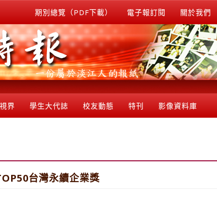
期別總覽（PDF下載）
電子報訂閱
關於我們
視界
學生大代誌
校友動態
特刊
影像資料庫
OP50台灣永續企業獎