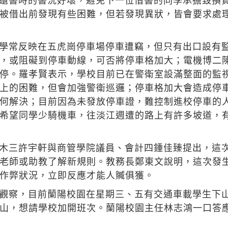
還書時的書況好壞，避免下一位借書的同學承擔毀損
被借出前發現有些困難，但若發現異狀，皆會要求處
學常反映在五虎崗停車場停車遭竊，但只有出口設有
，或阻礙到停車動線，可否將停車格加大；電機博二
停。羅孝賢表示，學校目前已在警衛室設滿整面的監
上的困難，但會加強警衛巡邏；停車格加大會造成停
何解決；目前因為未發放停車證，難控制進校停車的
希望同學少騎機車，往淡江週遭的路上有許多坡道，
木三許宇軒與商管學院議員、會計四鍾佳臻提出，這
老師或助教了解新規則。教務長鄭東文說明，這次發
作弊狀況，立即反應才能人贓俱獲。
觀察，目前蘭陽校園在星期三、五有交通車載學生下
山，想請學校加開班次。蘭陽校園主任林志鴻一口答