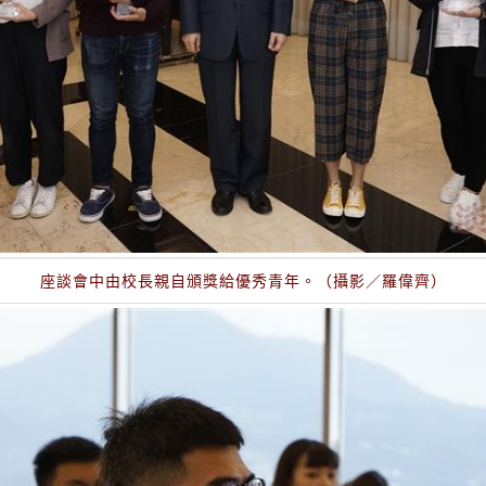
座談會中由校長親自頒獎給優秀青年。（攝影／羅偉齊）