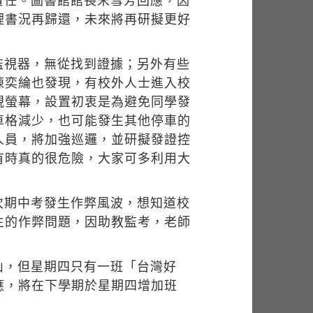
責任。圖書館館長宋雪芳回應，因
理書況再歸還，未來將再研擬更好
監視器，無從找到證據；另外有些
陳奕綸也發現，有校外人士進入校
視螢幕，設置初衷是為避免同學發
車格減少，也可能發生其他停車的
人員，將加強巡邏，並研擬發證控
有時真的很危險，大家可多利用大
次期中考發生作弊風波，想知道校
生的作弊問題，因助教監考，老師
山，但星期四只有一班「台灣好
應，將在下學期於星期四增加班