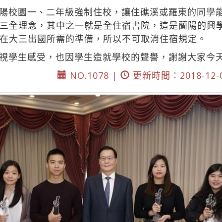
陽校園一、二年級強制住校，讓住礁溪或羅東的同學
三全理念，其中之一就是全住宿書院，這是蘭陽的興
在大三出國所需的準備，所以不可取消住宿規定。
視學生感受，也因學生造就學校的聲譽，謝謝大家今
NO.1078 |
更新時間：2018-12-