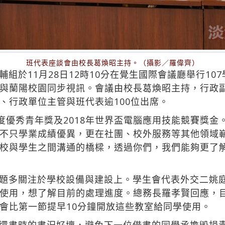
班代表座談會由校長葛煥昭主持。（攝影／羅偉齊）
組於11月28日12時10分在覺生國際會議廳舉行10
與蘭陽校園同步視訊。會議由校長葛煥昭主持，行政
、行政單位主管與班代表逾100位出席。
年度優秀青年獎及2018年世界盃電腦應用技能競賽獎
不只學業成績優異，更在社團、校外服務等其他領域
校與學生之間溝通的橋樑，透過你們，我們能夠更了
題多關注於學校設備與建設上。學生會代表外交二姚
使用，想了解目前的處理進度。總務長羅孝賢回應，
會比第一節提早10分鐘開放這些教室給同學使用。