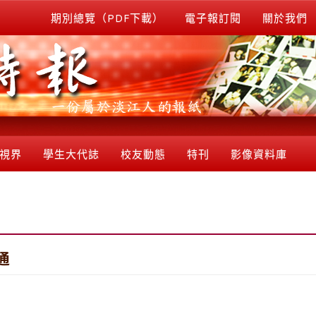
期別總覽（PDF下載）
電子報訂閱
關於我們
視界
學生大代誌
校友動態
特刊
影像資料庫
通