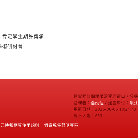
 肯定學生期許傳承
學術研討會
個資相關問題請洽受理窗口，分機2
管理者：
潘劭愷
/ 建置單位：
淡
更新日期：2026-08-06 10:21:43
線上人數：633
淡江時報網頁使用規則
個資蒐集聲明專區