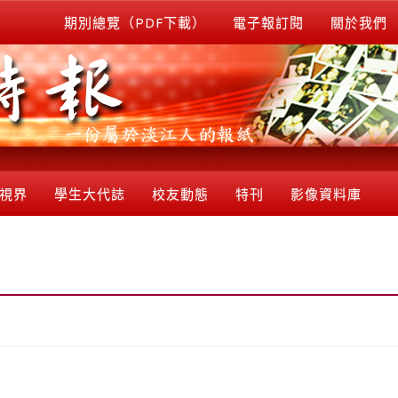
期別總覽（PDF下載）
電子報訂閱
關於我們
視界
學生大代誌
校友動態
特刊
影像資料庫