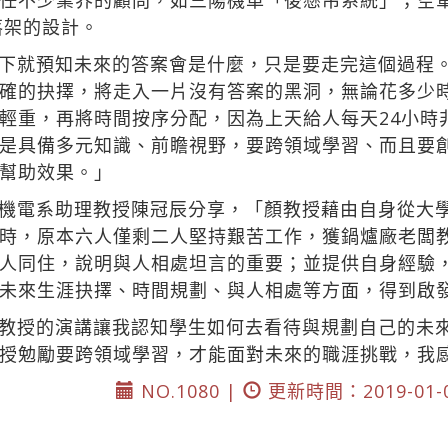
任不少業界的顧問，如三陽機車「後懸吊系統」；空軍
落架的設計。
下就預知未來的答案會是什麼，只是要走完這個過程
確的抉擇，將走入一片沒有答案的黑洞，無論花多少
輕重，再將時間按序分配，因為上天給人每天24小時
是具備多元知識、前瞻視野，要跨領域學習、而且要
幫助效果。」
機電系助理教授陳冠辰分享，「顏教授藉由自身從大
時，原本六人僅剩二人堅持艱苦工作，獲鍋爐廠老闆
人同住，說明與人相處坦言的重要；並提供自身經驗
未來生涯抉擇、時間規劃、與人相處等方面，得到啟
教授的演講讓我認知學生如何去看待與規劃自己的未
授勉勵要跨領域學習，才能面對未來的職涯挑戰，我
NO.1080 |
更新時間：2019-01-