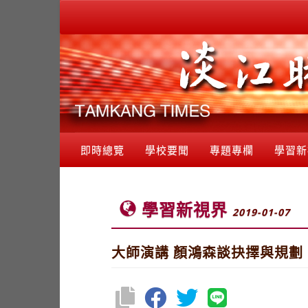
即時總覽
學校要聞
專題專欄
學習新
學習新視界
2019-01-07
大師演講 顏鴻森談抉擇與規劃