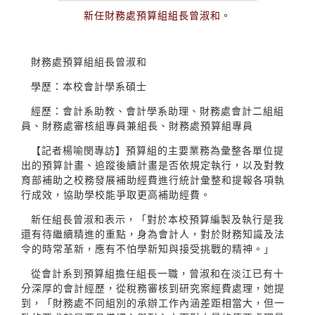
新任財務處預算組組長曾淑和。
財務處預算組組長曾淑和
學歷：本校會計學系碩士
經歷：會計系助教、會計學系助理、財務處會計二組組
員、財務處審核組專員兼組長、財務處預算組專員
【記者楊喻閔專訪】預算組的主要業務為彙整各單位提
出的預算計畫、追蹤後續計畫是否依規定執行，以及對教
育部補助之校務發展補助經費進行統計彙整和提報各項執
行成效，協助學校能爭取更高補助經費。
新任組長曾淑和表示，「對於本校預算編製及執行是我
還有待繼續精進的重點，身為會計人，對於財務知識及法
令的時常革新，應有不怕學新知與接受挑戰的精神。」
從會計系到預算組擔任組長一職，曾淑和在淡江已有十
分深厚的會計經歷，從稅務審核到研究案經費處理，她提
到，「財務處不同組別的承辦工作內涵差距相當大，但一