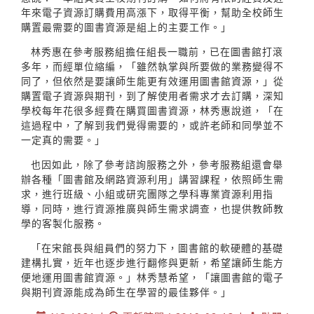
年來電子資源訂購費用高漲下，取得平衡，幫助全校師生
購置最需要的圖書資源是組上的主要工作。」
林秀惠在參考服務組擔任組長一職前，已在圖書館打滾
多年，而經單位縮編，「雖然執掌與所要做的業務變得不
同了，但依然是要讓師生能更有效運用圖書館資源，」從
購置電子資源與期刊，到了解使用者需求才去訂購，深知
學校每年花很多經費在購買圖書資源，林秀惠說道，「在
這過程中，了解到我們覺得需要的，或許老師和同學並不
一定真的需要。」
也因如此，除了參考諮詢服務之外，參考服務組還會舉
辦各種「圖書館及網路資源利用」講習課程，依照師生需
求，進行班級、小組或研究團隊之學科專業資源利用指
導，同時，進行資源推廣與師生需求調查，也提供教師教
學的客製化服務。
「在宋館長與組員們的努力下，圖書館的軟硬體的基礎
建構扎實，近年也逐步進行翻修與更新，希望讓師生能方
便地運用圖書館資源。」林秀慧希望，「讓圖書館的電子
與期刊資源能成為師生在學習的最佳夥伴。」