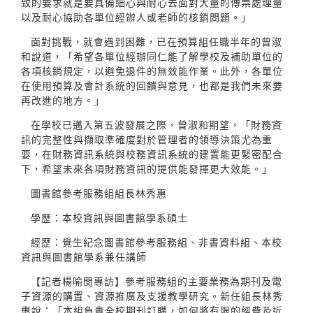
致的要求就是要具備細心與耐心去面對大量的傳票處理量
以及耐心協助各單位經辦人或老師的核銷問題。」
面對挑戰，就會遇到困難，已在預算組任職半年的曾淑
和說道，「希望各單位經辦同仁能了解學校及補助單位的
各項核銷規定，以避免退件的無效能作業。此外，各單位
在使用預算及會計系統的回饋與意見，也都是我們未來要
再改進的地方。」
在學校已邁入第五波發展之際，曾淑和期望，「財務資
訊的完整性與擷取準確度對於管理者的領導決策尤為重
要，在財務資訊系統與校務資訊系統的建置能更緊密配合
下，希望未來各項財務資訊的提供能發揮更大效能。」
圖書館參考服務組組長林秀惠
學歷：本校資訊與圖書館學系碩士
經歷：覺生紀念圖書館參考服務組、非書資料組、本校
資訊與圖書館學系兼任講師
【記者楊喻閔專訪】參考服務組的主要業務為期刊及電
子資源的購置、資源推廣及支援教學研究。新任組長林秀
惠說：「本組負責全校期刊訂購，如何將有限的經費及近