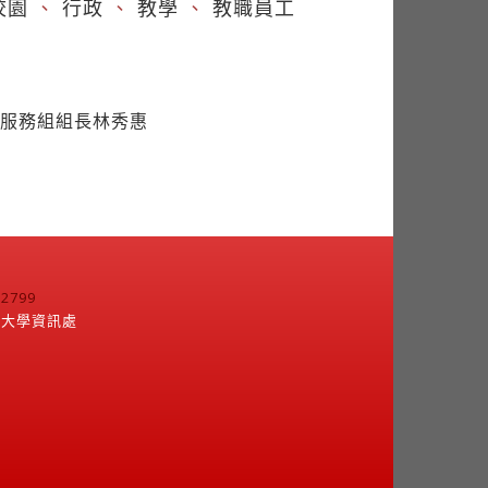
校園
、
行政
、
教學
、
教職員工
考服務組組長林秀惠
799
江大學資訊處