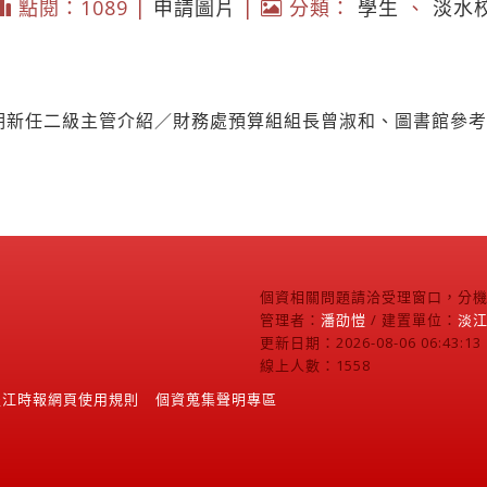
點閱：1089 |
申請圖片
|
分類：
學生
、
淡水
學期新任二級主管介紹／財務處預算組組長曾淑和、圖書館參
個資相關問題請洽受理窗口，分機2
管理者：
潘劭愷
/ 建置單位：
淡
更新日期：2026-08-06 06:43:13
線上人數：1558
淡江時報網頁使用規則
個資蒐集聲明專區