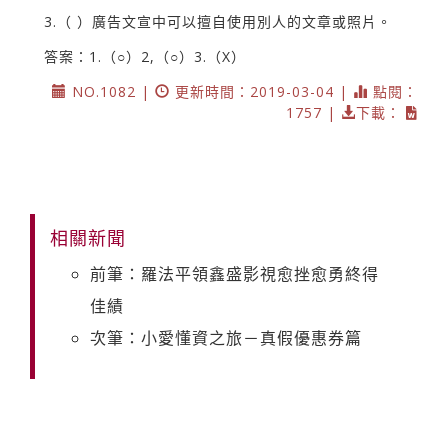
3.（ ）廣告文宣中可以擅自使用別人的文章或照片。
答案：1.（○）2,（○）3.（X）
NO.1082 |
更新時間：2019-03-04 |
點閱：
1757 |
下載：
相關新聞
前筆：羅法平領鑫盛影視愈挫愈勇終得
佳績
次筆：小愛懂資之旅－真假優惠券篇