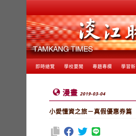
即時總覽
學校要聞
專題專欄
學習新
漫畫
2019-03-04
小愛懂資之旅－真假優惠券篇