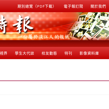
期別總覽（PDF下載）
電子報訂閱
關於我們
視界
學生大代誌
校友動態
特刊
影像資料庫