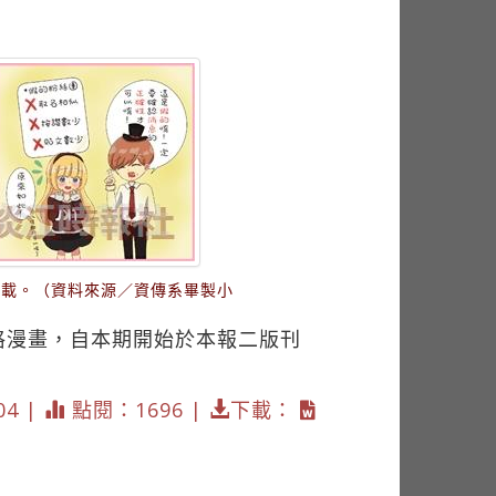
刊載。（資料來源／資傳系畢製小
格漫畫，自本期開始於本報二版刊
04 |
點閱：1696 |
下載：