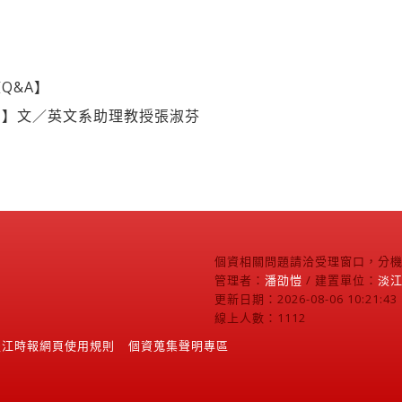
Q&A】
利】文／英文系助理教授張淑芬
個資相關問題請洽受理窗口，分機2
管理者：
潘劭愷
/ 建置單位：
淡
更新日期：2026-08-06 10:21:43
線上人數：1112
淡江時報網頁使用規則
個資蒐集聲明專區