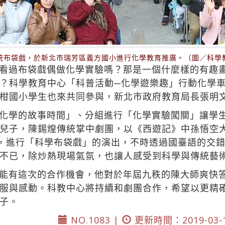
統布袋戲，於新北市瑞芳區義方國小進行化學教育推廣。（圖／科學
看過布袋戲偶做化學實驗嗎？那是一個什麼樣的有趣
？科學教育中心「科普活動─化學遊樂趣」行動化學車
柑國小學生也來共同參與，新北市政府教育局長張明
化學的故事時間」、分組進行「化學實驗闖關」讓學
兒子，陳錫煌傳統掌中劇團，以《西遊記》中孫悟空
識，進行「科學布袋戲」的演出，不時透過國臺語的交
不已，除炒熱現場氣氛，也讓人感受到科學與傳統藝
能有這次的合作機會，他對於年屆九秩的陳大師爽快
服與感動。科教中心將持續和劇團合作，希望以更精
子。
NO.1083 |
更新時間：2019-03-