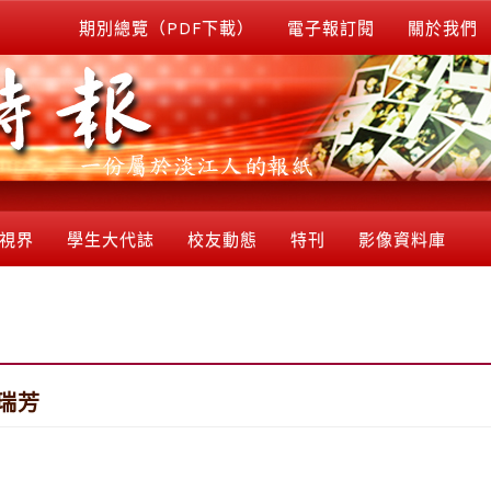
期別總覽（PDF下載）
電子報訂閱
關於我們
視界
學生大代誌
校友動態
特刊
影像資料庫
瑞芳