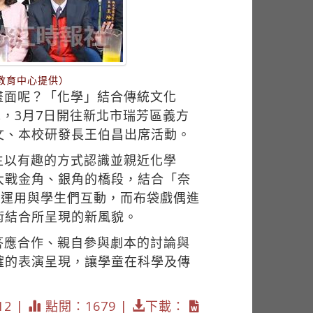
教育中心提供）
畫面呢？「化學」結合傳統文化
，3月7日開往新北市瑞芳區義方
文、本校研發長王伯昌出席活動。
生以有趣的方式認識並親近化學
大戰金角、銀角的橋段，結合「奈
錯運用與學生們互動，而布袋戲偶進
術結合所呈現的新風貌。
答應合作、親自參與劇本的討論與
確的表演呈現，讓學童在科學及傳
12 |
點閱：1679 |
下載：