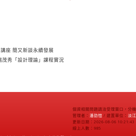
講座 簡又新談永續發展
瑞茂秀「設計理論」課程實況
個資相關問題請洽受理窗口，分機2
管理者：
潘劭愷
/ 建置單位：
淡
更新日期：2026-08-06 10:21:43
線上人數：985