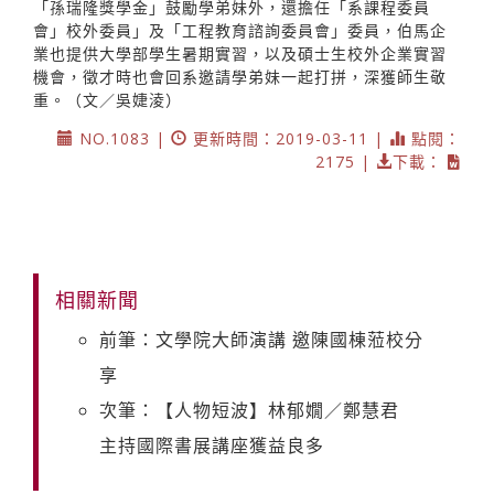
「孫瑞隆獎學金」鼓勵學弟妹外，還擔任「系課程委員
會」校外委員」及「工程教育諮詢委員會」委員，伯馬企
業也提供大學部學生暑期實習，以及碩士生校外企業實習
機會，徵才時也會回系邀請學弟妹一起打拼，深獲師生敬
重。（文／吳婕淩）
NO.1083 |
更新時間：2019-03-11 |
點閱：
2175 |
下載：
相關新聞
前筆：文學院大師演講 邀陳國棟蒞校分
享
次筆：【人物短波】林郁嫺／鄭慧君
主持國際書展講座獲益良多