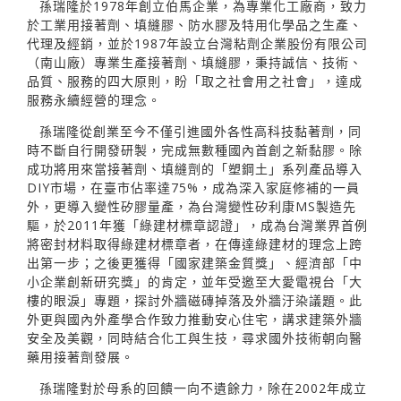
孫瑞隆於1978年創立伯馬企業，為專業化工廠商，致力
於工業用接著劑、填縫膠、防水膠及特用化學品之生產、
代理及經銷，並於1987年設立台灣粘劑企業股份有限公司
（南山廠）專業生產接著劑、填縫膠，秉持誠信、技術、
品質、服務的四大原則，盼「取之社會用之社會」，達成
服務永續經營的理念。
孫瑞隆從創業至今不僅引進國外各性高科技黏著劑，同
時不斷自行開發研製，完成無數種國內首創之新黏膠。除
成功將用來當接著劑、填縫劑的「塑鋼土」系列產品導入
DIY市場，在臺市佔率達75%，成為深入家庭修補的一員
外，更導入變性矽膠量產，為台灣變性矽利康MS製造先
驅，於2011年獲「綠建材標章認證」，成為台灣業界首例
將密封材料取得綠建材標章者，在傳達綠建材的理念上跨
出第一步；之後更獲得「國家建築金質獎」、經濟部「中
小企業創新研究獎」的肯定，並年受邀至大愛電視台「大
樓的眼淚」專題，探討外牆磁磚掉落及外牆汙染議題。此
外更與國內外產學合作致力推動安心住宅，講求建築外牆
安全及美觀，同時結合化工與生技，尋求國外技術朝向醫
藥用接著劑發展。
孫瑞隆對於母系的回饋一向不遺餘力，除在2002年成立