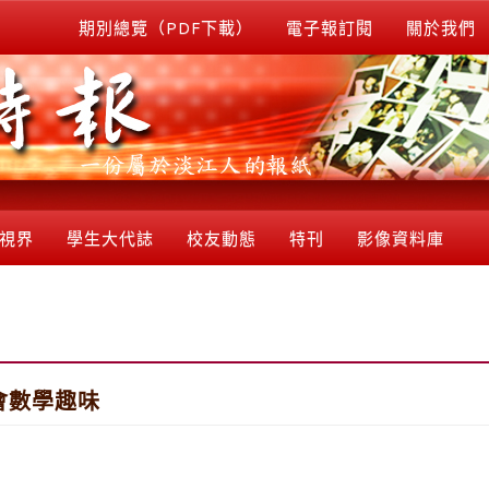
期別總覽（PDF下載）
電子報訂閱
關於我們
視界
學生大代誌
校友動態
特刊
影像資料庫
會數學趣味