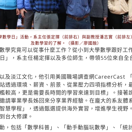
大學數學日」活動，系主任張定揮（前排右）與副教授潘志實（前排左
及數學習的了解。（攝影／廖國融）
數學究竟可以從事什麼工作？從小到大學數學跟好工
日」，系主任楊定揮以及多位師生，帶領55位來自全
江文化，他引用美國職場調查網CareerCast 「The 
站透過環境、薪資、前景、從業壓力四項指標分析，
門檻較高，更是需要長時間的學習來達到目標」。接著說明
邀請畢業學長姊回來分享業界經驗。在龐大的系友體
智慧學程」，透過甄選提供海外實習，增進學生視野
到台大修課。
動，包括「數學科普」、「動手動腦玩數學」、「統