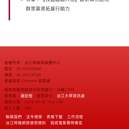
群眾募資拓展行銷力
版權所有：淡江時報與媒體中心
電話：02-26250584
傳真：02-26214169
建議使用 Chrome 瀏覽器
個資相關問題請洽受理窗口，分機2799
管理者：
潘劭愷
/ 建置單位：
淡江大學資訊處
更新日期：2026-08-06 10:21:43
線上人數：684
聯絡我們
法令規章
表格下載
工作流程
淡江時報網頁使用規則
個資蒐集聲明專區