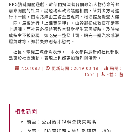
RPG猜謎闖關遊戲，幹部們扮演著各個政治人物待命等候
前來闖關的社員，謎題均與政治議題相關，答對者方可進
行下一關，闖關路線由工館至五虎崗、松濤館及驚聲大樓
一圈，最後進行「上課賣偷呷」，由幹部扮成教官在講臺
上講課，而社員必須趁著教官背對學生寫黑板時，及時完
成指令不被發現，如吃完一整條吐司、喝完一瓶汽水或灌
爆氣球等，如若失敗則有小懲罰。
社長、電機三陳彥均表示，「本次參與迎新的社員都很
熱衷於社團活動，表現上也都更加熱烈與活潑。」
NO.1083 |
更新時間：2019-03-18 |
點閱：
1554 |
下載：
相關新聞
前筆：公司徵才說明會快來報名
次筆：【校園話題人物】歐研碩二趙洵