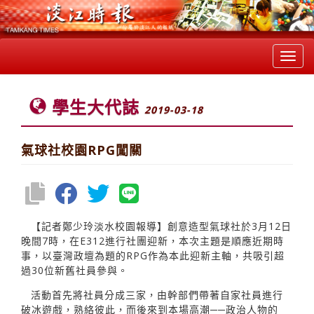
Toggl
navig
學生大代誌
2019-03-18
氣球社校園RPG闖關
【記者鄭少玲淡水校園報導】創意造型氣球社於3月12日
晚間7時，在E312進行社團迎新，本次主題是順應近期時
事，以臺灣政壇為題的RPG作為本此迎新主軸，共吸引超
過30位新舊社員參與。
活動首先將社員分成三家，由幹部們帶著自家社員進行
破冰遊戲，熟絡彼此，而後來到本場高潮──政治人物的