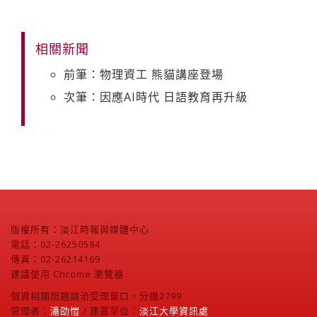
相關新聞
前筆：物理資工 熊貓講座登場
次筆：因應AI時代 日語教育再升級
版權所有：淡江時報與媒體中心
電話：02-26250584
傳真：02-26214169
建議使用 Chrome 瀏覽器
個資相關問題請洽受理窗口，分機2799
管理者：
潘劭愷
/ 建置單位：
淡江大學資訊處