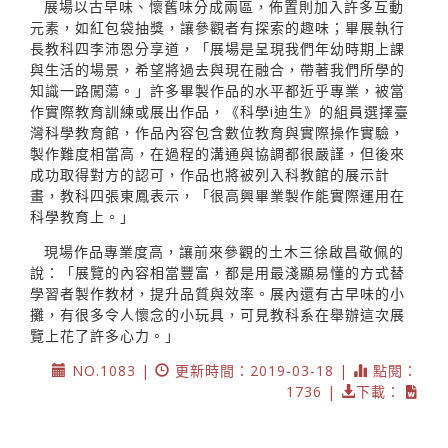
展場以古早味、懷舊味分成兩區，佈置則加入許多互動
元素，如紅包袋抽獎，讓參觀者有探索的趣味；畢展執行
長教科四李沛恩分享道，「展場是呈現我們年幼時期上課
與生活的場景，希望將過去與現在融合，帶著我們所學的
知識一路闖蕩。」許多畢製作品的水平都近乎專業，被當
作實際教育訓練或展出作品，《科學i迪生》的組員選擇臺
灣科學教育館，作品內容包含數位教育與實際操作實驗，
製作難度相當高，在過程的溝通與協調都很嚴謹，但後來
成功取得對方的認可，作品也將被列入科教館的展示計
畫，教科四張東鳳表示，「很高興畢業製作能實際運用在
科學教育上。」
現場作品專業度高，讓前來參觀的土木三徐啟昌敬佩的
說：「展覽的內容相當豐富，都是用最淺顯易懂的方式替
學習者製作教材，提升品質與效率。展內還有古早味的小
攤，有很多令人懷念的小玩具，可見教科系在舉辦這次展
覽上花了許多心力。」
NO.1083 |
更新時間：2019-03-18 |
點閱：
1736 |
下載：