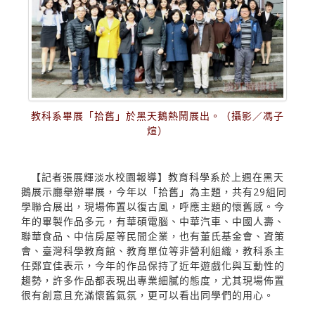
教科系畢展「拾舊」於黑天鵝熱鬧展出。（攝影／馮子
煊）
【記者張展輝淡水校園報導】教育科學系於上週在黑天
鵝展示廳舉辦畢展，今年以「拾舊」為主題，共有29組同
學聯合展出，現場佈置以復古風，呼應主題的懷舊感。今
年的畢製作品多元，有華碩電腦、中華汽車、中國人壽、
聯華食品、中信房屋等民間企業，也有董氏基金會、資策
會、臺灣科學教育館、教育單位等非營利組織，教科系主
任鄭宜佳表示，今年的作品保持了近年遊戲化與互動性的
趨勢，許多作品都表現出專業細膩的態度，尤其現場佈置
很有創意且充滿懷舊氣氛，更可以看出同學們的用心。