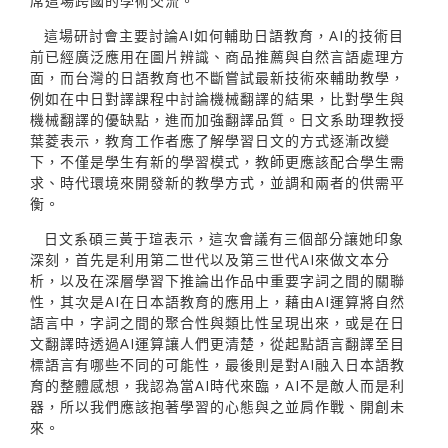
席這場跨國的學術交流。
這場研討會主要討論AI如何輔助日語教育，AI的技術目
前已經廣泛應用在圖片辨識、商品推薦與自然言語處理方
面，而台灣的日語教育也不斷嘗試最新技術來輔助教學，
例如在中日對譯課程中討論機械翻譯的結果，比對學生與
機械翻譯的優缺點，進而加強翻譯品質。日文系助理教授
葉菱表示，教育工作者應了解學習日文的方式逐漸改變
下，不僅是學生有新的學習模式，教師更應該配合學生需
求、時代環境來開發新的教學方式，並調和兩者的供需平
衡。
日文系碩三黃于瑄表示，這次會議有三個部分讓她印象
深刻，首先是利用第二世代以及第三世代AI來做文本分
析，以及在深層學習下推論出作品中重要字詞之間的關聯
性，其次是AI在日本語教育的應用上，藉由AI運算將自然
語言中，字詞之間的聚合性與類比性呈現出來，或是在日
文翻譯時透過AI運算讓人們更清楚，從起點語言翻譯至目
標語言有哪些不同的可能性，最後則是對AI融入日本語教
育的整體感想，我認為當AI時代來臨，AI不是敵人而是利
器，所以我們應該抱著學習的心態與之並肩作戰、開創未
來。