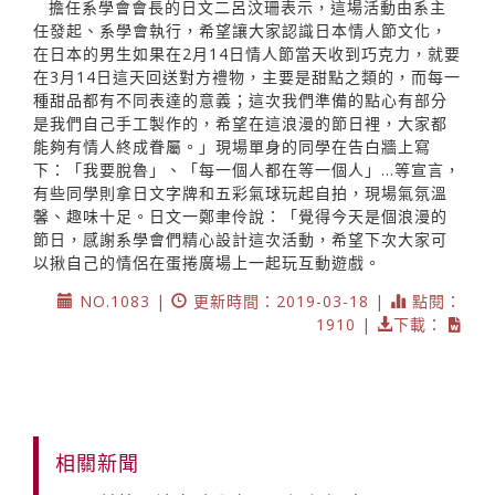
擔任系學會會長的日文二呂汶珊表示，這場活動由系主
任發起、系學會執行，希望讓大家認識日本情人節文化，
在日本的男生如果在2月14日情人節當天收到巧克力，就要
在3月14日這天回送對方禮物，主要是甜點之類的，而每一
種甜品都有不同表達的意義；這次我們準備的點心有部分
是我們自己手工製作的，希望在這浪漫的節日裡，大家都
能夠有情人終成眷屬。」現場單身的同學在告白牆上寫
下：「我要脫魯」、「每一個人都在等一個人」...等宣言，
有些同學則拿日文字牌和五彩氣球玩起自拍，現場氣氛溫
馨、趣味十足。日文一鄭聿伶說：「覺得今天是個浪漫的
節日，感謝系學會們精心設計這次活動，希望下次大家可
以揪自己的情侶在蛋捲廣場上一起玩互動遊戲。
NO.1083 |
更新時間：2019-03-18 |
點閱：
1910 |
下載：
相關新聞