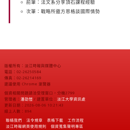
前筆：法文系分享頂石課程經驗
次筆：戰略所邀方恩格談國際情勢
版權所有：淡江時報與媒體中心
電話：02-26250584
傳真：02-26214169
建議使用 Chrome 瀏覽器
個資相關問題請洽受理窗口，分機2799
管理者：
潘劭愷
/ 建置單位：
淡江大學資訊處
更新日期：2026-08-06 10:21:43
線上人數：894
聯絡我們
法令規章
表格下載
工作流程
淡江時報網頁使用規則
個資蒐集聲明專區