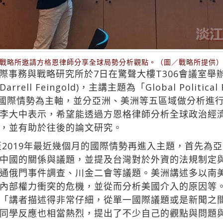
戰略所邀請方格恩律師分享全球局勢分析觀點。（圖／戰略所提供
際事務與戰略研究所於7日在驚聲大樓T306會議室舉
l Feingold)，主講主題為「Global Political Risk
探討全球國際情勢為主軸，並分亞洲、美洲等五區域做分析
李大中表示，希望能透過方恩格律師分析全球政治經
，並有助於往後的論文研究。
至2019年最近幾個月的國際情勢再進入主題，首先為
中國的關係與議題，並提及台灣對於外資的法規制定
通俄門事件調查、川金二會等議題。美洲講述多以南
內部權力衝突的危機，並從而分析美國介入的原因等
「講者描述得非常仔細，從單一國際議題或是新聞之
同學反應也相當熱烈，提出了不少自己的觀點與問題