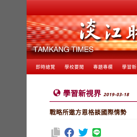
即時總覽
學校要聞
專題專欄
學習新
學習新視界
2019-03-18
戰略所邀方恩格談國際情勢