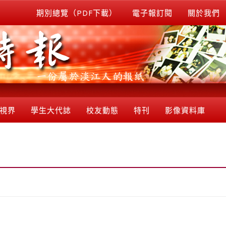
期別總覽（PDF下載）
電子報訂閱
關於我們
視界
學生大代誌
校友動態
特刊
影像資料庫