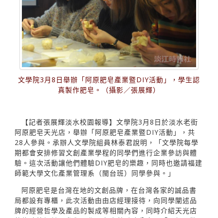
文學院3月8日舉辦「阿原肥皂產業暨DIY活動」，學生認
真製作肥皂。（攝影／張展輝）
【記者張展輝淡水校園報導】文學院3月8日於淡水老街
阿原肥皂天光店，舉辦「阿原肥皂產業暨DIY活動」，共
28人參與。承辦人文學院組員林泰君說明，「文學院每學
期都會安排修習文創產業學程的同學們進行企業參訪與體
驗。這次活動讓他們體驗DIY肥皂的樂趣，同時也邀請福建
師範大學文化產業管理系（閩台班）同學參與。」
阿原肥皂是台灣在地的文創品牌，在台灣各家的誠品書
局都設有專櫃，此次活動由由店經理接待，向同學闡述品
牌的經營哲學及產品的製成等相關內容，同時介紹天光店