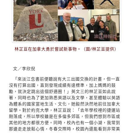
林芷亘在加拿大勇於嘗試新事物。（圖∕林芷亘提供）
文／李欣倪
「來淡江念書前便聽說有大三出國交換的計畫，但一直
沒有打算出國，直到發現成績有達標準，加上媽媽的鼓
勵，就決定跳出這個舒適圈！」英文三的林芷亘如此說
著，同時也為了更加熟悉英語以及文學，甚至體驗以英語
為體系的國家當地生活、文化，她毅然決然地前往加拿大
留學。對於約克大學，林芷亘說：「去年學校裡的捷運站
剛落成，所以學校雖是在多倫多郊區，但我們想到市區或
其他的地方都很方便。同時，校內也有一個小湖，我常到
那邊走走放鬆心情，冬春交際時，校園內還能看到非常美