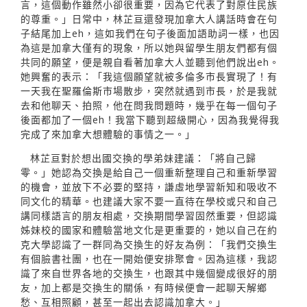
言，這個動作雖然小卻很重要，因為它代表了對原住民族
的尊重。」日常中，林芷亘還發現加拿大人講話時會在句
子結尾加上eh，這如我們在句子後面加語助詞一樣，也因
為這是加拿大僅有的現象，所以她與留學生朋友們都有個
共同的願望，便是親自看著加拿大人並聽到他們說出eh。
她興奮的表示：「我這個願望就被多倫多市長實現了！有
一天我在聖羅倫斯市場散步，突然就遇到市長，於是我就
去和他聊天、拍照，他在問我問題時，幾乎在每一個句子
後面都加了一個eh！我當下聽到超級開心，因為我覺得我
完成了來加拿大想體驗的事情之一。」
林芷亘對於想出國交換的學弟妹建議：「將自己歸
零。」她認為交換是給自己一個重新整理自己和重新學習
的機會，並放下不必要的堅持，謙虛地學習新知和吸收不
同文化的精華。也建議大家不要一直待在學校或只和自己
講同樣語言的朋友相處，交換期間學習固然重要，但認識
姊妹校的國家和體驗當地文化是更重要的，她以自己在約
克大學認識了一群同為交換生的好友為例：「我們交換生
有個臉書社團，也在一開始便安排聚會。因為這樣，我認
識了來自世界各地的交換生，也跟其中幾個變成很好的朋
友，加上都是交換生的關係，有時候便會一起聊天解鄉
愁、互相照顧，甚至一起出去認識加拿大。」