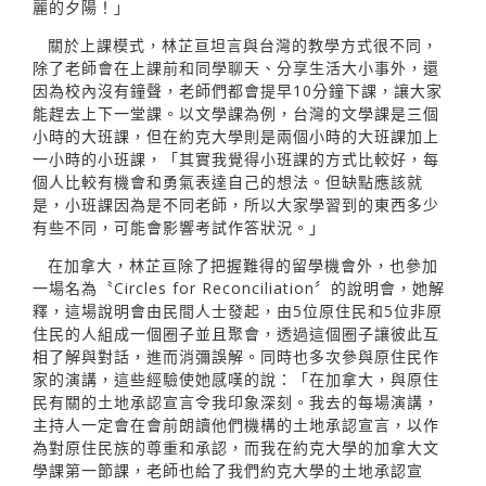
麗的夕陽！」
關於上課模式，林芷亘坦言與台灣的教學方式很不同，
除了老師會在上課前和同學聊天、分享生活大小事外，還
因為校內沒有鐘聲，老師們都會提早10分鐘下課，讓大家
能趕去上下一堂課。以文學課為例，台灣的文學課是三個
小時的大班課，但在約克大學則是兩個小時的大班課加上
一小時的小班課，「其實我覺得小班課的方式比較好，每
個人比較有機會和勇氣表達自己的想法。但缺點應該就
是，小班課因為是不同老師，所以大家學習到的東西多少
有些不同，可能會影響考試作答狀況。」
在加拿大，林芷亘除了把握難得的留學機會外，也參加
一場名為〝Circles for Reconciliation〞的說明會，她解
釋，這場說明會由民間人士發起，由5位原住民和5位非原
住民的人組成一個圈子並且聚會，透過這個圈子讓彼此互
相了解與對話，進而消彌誤解。同時也多次參與原住民作
家的演講，這些經驗使她感嘆的說：「在加拿大，與原住
民有關的土地承認宣言令我印象深刻。我去的每場演講，
主持人一定會在會前朗讀他們機構的土地承認宣言，以作
為對原住民族的尊重和承認，而我在約克大學的加拿大文
學課第一節課，老師也給了我們約克大學的土地承認宣