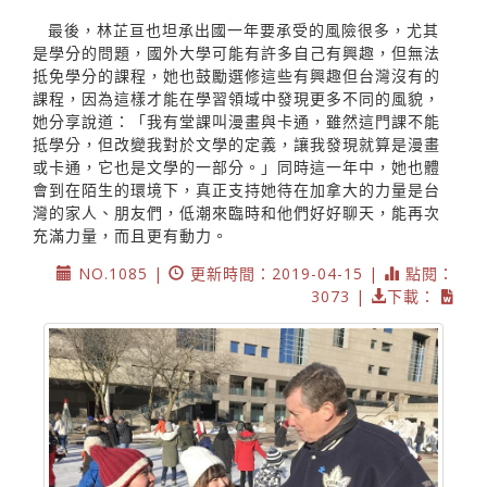
最後，林芷亘也坦承出國一年要承受的風險很多，尤其
是學分的問題，國外大學可能有許多自己有興趣，但無法
抵免學分的課程，她也鼓勵選修這些有興趣但台灣沒有的
課程，因為這樣才能在學習領域中發現更多不同的風貌，
她分享說道：「我有堂課叫漫畫與卡通，雖然這門課不能
抵學分，但改變我對於文學的定義，讓我發現就算是漫畫
或卡通，它也是文學的一部分。」同時這一年中，她也體
會到在陌生的環境下，真正支持她待在加拿大的力量是台
灣的家人、朋友們，低潮來臨時和他們好好聊天，能再次
充滿力量，而且更有動力。
NO.1085 |
更新時間：2019-04-15 |
點閱：
3073 |
下載：