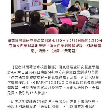
研究發展處研究暨產學組於4月30日至5月2日晚間6時30分
在達文西樂創基地舉辦「達文西樂創體驗課程－割紙機體
驗」活動。（攝影／黃可荔）
【記者林雨荷淡水校園報導】研究發展處研究暨產學組
於4月30日至5月2日晚間6時30分在達文西樂創基地舉辦
「達文西樂創體驗課程－割紙機體驗」活動，內容包括割
字機操作說明、GRAPHTEC STUDIO簡易版的影像處理軟
體教學、卡點西德圖案設計及割字、文創貼紙製作，全程
免費，吸引約15人參加。
此次活動邀請首羿國際股份有限公司專員王籌億指導，
他說明割紙機又名「紙模切割機」，可以用來將卡點西