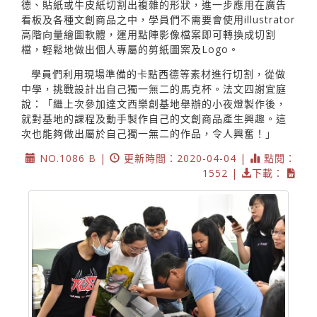
德、貼紙或牛皮紙切割出複雜的形狀，進一步應用在廣告
看板及各種文創商品之中，學員們不需要會使用illustrator
高階向量繪圖軟體，運用點陣影像檔案即可轉換成切割
檔，輕鬆地做出個人專屬的剪紙圖案及Logo。
學員們利用現場準備的卡點西德等素材進行切割，從做
中學，挑戰設計出自己獨一無二的馬克杯。法文四謝宜庭
說：「繼上次參加達文西樂創基地舉辦的小夜燈製作後，
就對基地的課程及動手製作自己的文創商品產生興趣。這
次也能夠做出屬於自己獨一無二的作品，令人興奮！」
NO.1086 B |
更新時間：2020-04-04 |
點閱：
1552 |
下載：