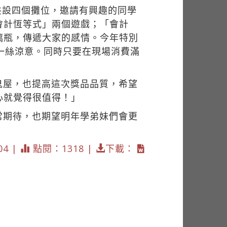
共設四個攤位，邀請有興趣的同學
會計恆等式」兩個遊戲；「會計
璃瓶，傳遞大家的感情。今年特別
一絲涼意。同時只要在現場消費滿
鬼屋，也提高這次獎品品質，希望
心就覺得很值得！」
常期待，也期望明年學弟妹們會更
04 |
點閱：1318 |
下載：