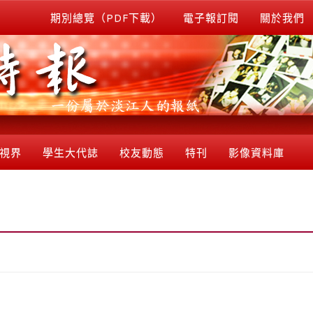
期別總覽（PDF下載）
電子報訂閱
關於我們
視界
學生大代誌
校友動態
特刊
影像資料庫