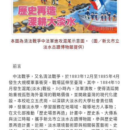
本圖為清法戰爭中法軍進攻滬尾示意圖。（圖／新北市立
淡水古蹟博物館提供）
前言
中法戰爭，又名清法戰爭，於1883年12月至1885年4月
發生大規模軍事衝突，戰場延伸至臺灣，其中，1884年10
月發生滬尾(淡水)戰役，3小時內，法軍潰敗，使得清廷開
始重視孤懸海外臺灣的戰略價值，並開啟臺灣的現代化建
設。本校屹立五虎崗，以深耕大淡水的大學社會責任精
神，發展淡水學、學習服務在地場域、報導地方人事物；
在文化部推動「歷史場景再造」計畫中，歷史系、大傳系
與淡江時報，攜手新北市立淡水古蹟博物館，參與歷史場
景再造計畫。近期，淡水環境藝術節與相關裝置藝術、史