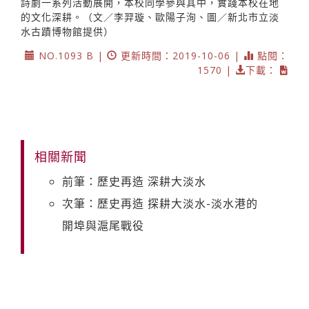
詩劇一系列活動展開，本校同學參與其中，實踐本校在地
的文化深耕。（文／李羿璇、歐陽子洵、圖／新北市立淡
水古蹟博物館提供）
NO.1093 B |
更新時間：2019-10-06 |
點閱：
1570 |
下載：
相關新聞
前筆：歷史再造 深耕大淡水
次筆：歷史再造 探耕大淡水-淡水港的
開埠與滬尾戰役