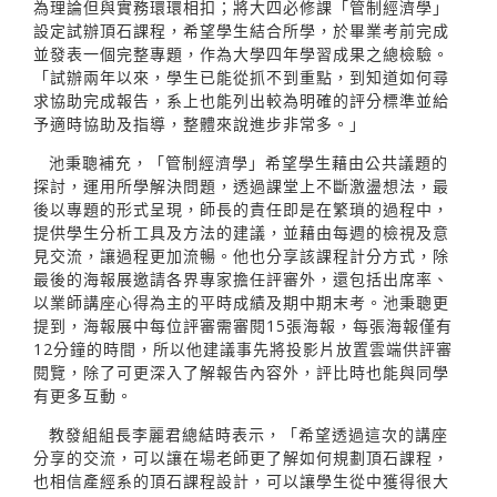
為理論但與實務環環相扣；將大四必修課「管制經濟學」
設定試辦頂石課程，希望學生結合所學，於畢業考前完成
並發表一個完整專題，作為大學四年學習成果之總檢驗。
「試辦兩年以來，學生已能從抓不到重點，到知道如何尋
求協助完成報告，系上也能列出較為明確的評分標準並給
予適時協助及指導，整體來說進步非常多。」
池秉聰補充，「管制經濟學」希望學生藉由公共議題的
探討，運用所學解決問題，透過課堂上不斷激盪想法，最
後以專題的形式呈現，師長的責任即是在繁瑣的過程中，
提供學生分析工具及方法的建議，並藉由每週的檢視及意
見交流，讓過程更加流暢。他也分享該課程計分方式，除
最後的海報展邀請各界專家擔任評審外，還包括出席率、
以業師講座心得為主的平時成績及期中期末考。池秉聰更
提到，海報展中每位評審需審閱15張海報，每張海報僅有
12分鐘的時間，所以他建議事先將投影片放置雲端供評審
閱覽，除了可更深入了解報告內容外，評比時也能與同學
有更多互動。
教發組組長李麗君總結時表示，「希望透過這次的講座
分享的交流，可以讓在場老師更了解如何規劃頂石課程，
也相信產經系的頂石課程設計，可以讓學生從中獲得很大