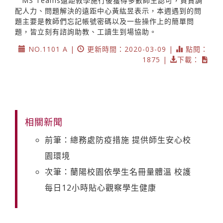
MS Teams遠距教學施行後獲得多數師生認可，負責調
配人力、問題解決的遠距中心黃紘昱表示，本週遇到的問
題主要是教師們忘記帳號密碼以及一些操作上的簡單問
題，皆立刻有諮詢助教、工讀生到場協助。
NO.1101 A |
更新時間：2020-03-09 |
點閱：
1875 |
下載：
相關新聞
前筆：總務處防疫措施 提供師生安心校
園環境
次筆：蘭陽校園依學生名冊量體溫 校護
每日12小時貼心觀察學生健康