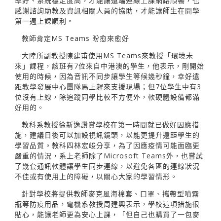
率好、系統穩定度高，才能讓遠端連線上課網路順暢，也
感謝諮詢助教及資訊相關人員的協助，才能讓師生在開學
第一週上課順利。
教師肯定MS Teams 盼愈來愈好
大陸所副教授陳建甫使用MS Teams來教授「環境未
來」課程，該班有7位來自中港澳的學生，他表示，剛開始
使用的時候，因為音訊不同步讓學生等候幾秒鐘，幸好遠
距教學發展中心團隊馬上趕來支援現場；但7位學生中有3
位沒有上線，除追蹤同學比較不方便外，軟硬體設備都滿
好用的。
教科系教授徐新逸讚賞學校在第一時間就已做好因應措
施，建議日後可以加設視訊鏡頭，以能更提升遠距學生的
學習品質。教科四林宏峻分享，為了因應疫情可能面臨更
嚴重的情況，系上老師除了Microsoft Teams外，也嘗試
了幾套通訊軟體讓學生同步連線，以避免各區的連線狀況
不佳或有使用上的障礙，以關心大家的學習情形。
針對學校將提供教師麥克風海棉套、口罩、攜帶型噴霧
瓶等防疫用品，電機系教授周建興表示，學校這項措施很
貼心，能讓老師更為安心上課，「但自己也購買了一包麥