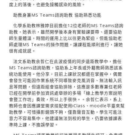
度上的落後，也避免接觸感染的風險。
助教身兼MS Teams諮詢助教 協助熟悉功能
化學系助教林雅婷目前擔任12位老師的MS Teams諮詢
助教，她表示，雖然開學後本身有實驗課要帶、還要協助
師生量體溫，時間的運用上比以往更為緊迫，但能協助老
師處理MS Teams的操作問題，讓課程能順利進行，讓她
很有成就感。
法文系助教余哲仁在此波疫情的同步遠距教學中，擔任
MS Teams諮詢助教，協助系上年長或外籍教師熟悉該系
統功能使用。他分享，目前上課狀況都還在掌握中，偶爾
會發生可能因作業系統不同導致麥克風消音、無法輸入訊
息等問題，但遠距組會協助排除，這應是多數專兼任老師
已經在開學前參加資訊處舉辦的多場「線上教學方案說明
會暨工作坊」奏效，所以上手很快。。余哲仁表示，系上
教師也會因應課堂需求搭配使用iClass、moodle平臺來幫
助教學，可惜攝影鏡頭不夠，僅靠聲音互動，學生可能注
意力不容易集中，他建議無法到校的學生，仍要依據課表
準時上課，不擔誤學習。