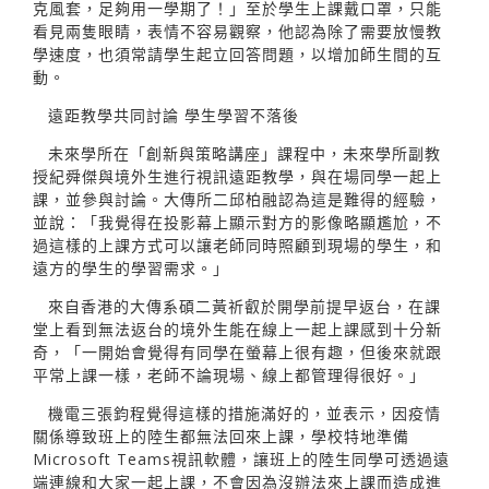
克風套，足夠用一學期了！」至於學生上課戴口罩，只能
看見兩隻眼睛，表情不容易觀察，他認為除了需要放慢教
學速度，也須常請學生起立回答問題，以增加師生間的互
動。
遠距教學共同討論 學生學習不落後
未來學所在「創新與策略講座」課程中，未來學所副教
授紀舜傑與境外生進行視訊遠距教學，與在場同學一起上
課，並參與討論。大傳所二邱柏融認為這是難得的經驗，
並說：「我覺得在投影幕上顯示對方的影像略顯尷尬，不
過這樣的上課方式可以讓老師同時照顧到現場的學生，和
遠方的學生的學習需求。」
來自香港的大傳系碩二黃祈叡於開學前提早返台，在課
堂上看到無法返台的境外生能在線上一起上課感到十分新
奇，「一開始會覺得有同學在螢幕上很有趣，但後來就跟
平常上課一樣，老師不論現場、線上都管理得很好。」
機電三張鈞程覺得這樣的措施滿好的，並表示，因疫情
關係導致班上的陸生都無法回來上課，學校特地準備
Microsoft Teams視訊軟體，讓班上的陸生同學可透過遠
端連線和大家一起上課，不會因為沒辦法來上課而造成進