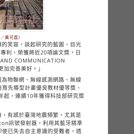
影／黃可荔）
腆的笑容，談起研究的藍圖，目光
專利，榮獲將近20項論文獎，日
ND COMMUNICATION
得更加完善美好。」
域為物聯網、無線感測網路、無線
培育先導型計畫優良教材優等獎、
年起，連續10年獲得科技部研究獎
時，有感於臺灣地震頻繁，尤其是
acon訊號發射器，利用其藍牙精準
即使已失去自主意識的受難者，透