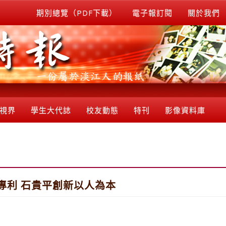
期別總覽（PDF下載）
電子報訂閱
關於我們
視界
學生大代誌
校友動態
特刊
影像資料庫
專利 石貴平創新以人為本