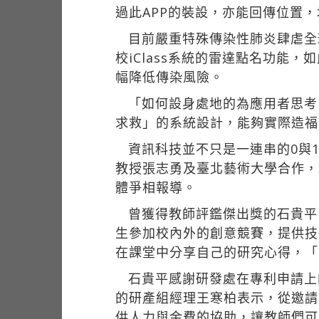
過此APP的裝設，亦能回傳位置
目前嚴重特殊傳染性肺炎肆虐全
校iClass系統的雷達點名功
幅降低傳染風險。
「如何設身處地的為應用者思考
求救」的系統設計，能夠實際造福
資訊科技並不只是一連串的0與
教授張志勇及臺北藝術大學合作，
體爭相報導。
曾獲得教師評鑑傑出獎的石貴平
生參加校內外的創意競賽，提供技
在課堂中分享自己的研究心得，「
石貴平感謝研發處在專利申請上
的研產組經理王寒柏表示，從邀請
供人力與金費的協助，讓教師們可