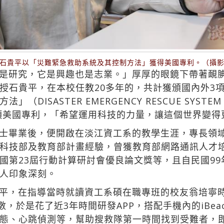
石貴平以「災難緊急救助系統及其控制方法」獲得美國專利。（攝
是研究，它是興趣也是志業。」厚厚的眼鏡下帶著靦
授石貴平，在本校任教20多年的，共計獲頒國內外3項
ISASTER EMERGENCY RESCUE SYSTEM A
拿下一項美國專利，「希望運用科技的力量，讓這個世界變
士畢業後，便開啟在淡江資工系的教學生涯，專長領
科技部及教育部計畫經驗，曾獲教育部網路通訊人才
國第23屆行動計算研討會優良論文獎等，且自民國99
人印象深刻。
平，在指導當時就讀資工系碩在職專班的校友翁培寧
數，於是花了近3年時間研發APP，搭配手機內的iBe
態、心跳偵測等，幫助搜救隊第一時間找到受難者，