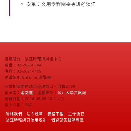
次筆：文創學程閩臺專班＠淡江
版權所有：淡江時報與媒體中心
電話：02-26250584
傳真：02-26214169
建議使用 Chrome 瀏覽器
個資相關問題請洽受理窗口，分機2799
管理者：
潘劭愷
/ 建置單位：
淡江大學資訊處
更新日期：2026-08-06 10:21:43
線上人數：747
聯絡我們
法令規章
表格下載
工作流程
淡江時報網頁使用規則
個資蒐集聲明專區