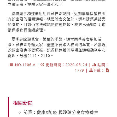
立警示牌，提醒大家千萬小心。
總務處事務整備組組長彭梓玲說明，近期屢屢接獲校園
有蛇出沒的相關通報，地點除會文館外，還有建築系館旁
的階梯，目前仍無法確認是何種蛇類，校方已通知新北市
動保處進行後續處理。
夏季是蛇類覓食、繁殖的季節，通常雨季後會更加活
躍，彭梓玲呼籲大家，盡量不要踏入校園的草叢，若發現
蛇類出沒也不要緊張，記得迅速離開現場並通報勤務中心
處理，分機2119、2110。
NO.1106 A |
更新時間：2020-05-24 |
點閱：
1779 |
下載：
相關新聞
前筆：健康X防疫 楊玲玲分享食療養生