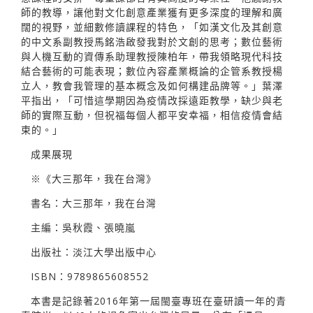
師的教導，讓他對文化創意產業獲有更多深度的理解和廣
闊的視野，並細數修讀課程的特色，「如漢文化及其創意
的中文系副教授馬銘浩啟發我對於文創的思考；數位藝術
與人機互動的資傳系助理教授陳柏年，帶我領略現代科技
結合藝術的可能表現；數位內容產業概論的企管系教授楊
立人，教會我管理的基本概念及如何構建品牌等。」葉澤
平指出，「可惜這學期因為疫情改採遠距教學，缺少與老
師的實際互動，但祝福每個人都平安幸福，相信疫情會結
束的。」
成果展現
※《大三那年，我在台灣》
書名：大三那年，我在台灣
主編：吳秋霞、張曉嵐
出版社：淡江大學出版中心
ISBN：9789865608552
本書是記錄著2016年第一屆閩臺專班在臺研讀一年的青