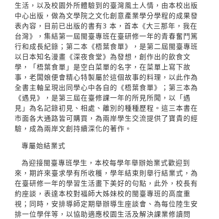
生活，以及校園外所體驗到的臺灣風土人情，由本校出版
中心出版，做為文學院之文化創意產業學分學程的成果發
表內容，目前已出版的書有3 本，首本《大三那年，我在
台灣》，集結第一屆閩臺專班在臺研修一年的青春奮鬥篤
行和成長紀錄；第二本《梧葉食單》，是第二屆閩臺專班
以日本知名漫畫《深夜食堂》為發想，創作出的飲食文
學，「梧葉食單」是空白菜單的名字，在菜單上寫下故
事，老闆娘便會精心特製屬於這個故事的料理，以此作為
全書主軸呈現出同學心中各自的《梧葉食單》；第三本為
《遇見》，是第三屆在臺修課一年的所見所聞，以「遇
見」為名記錄初見、相處、離別的種種歷程。這三本書在
市面各大通路皆可購買，為兩岸學生交流提供了寶貴的經
驗，成為兩岸文創持續深化的著作。
專屬始結業式
為迎接閩臺專班學生，本校每學年舉辦始業式歡迎到
來，期許來臺求學有所收穫，學年結束則舉行結業式，為
在臺研修一年的學習生活畫下美好的句點，此外，校長有
約座談，表達本校對福師大姊妹校的閩臺專班的高度重
視；同時，安排導師定期舉辦導生座談會、為每位陸生安
排一位學伴等，以協助適應校園生活及解決課業修讀問