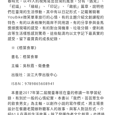
春時光，以49人的視角寫出台灣的風景，分有「遇見」、
「初識」、「緣結」、「印記」、「啟航」篇章，說明他
們在臺灣的生活悸動，其中有以日記形式，記載著騎著
YouBike微笑單車旅行的心情，有的主題介紹文創課程的
特色，有的以表格陳列兩岸不同用語，有的分享參與金馬
獎頒獎現場的感受，有的對台灣機車、垃圾分類、便利商
店等生活樣態感到驚奇，這些點滴均以文字記下最真實的
感受，留下最寶貴的成長紀錄。
※《梧葉食單》
書名：梧葉食單
主編：吳秋霞、衛壘壘
出版社：淡江大學出版中心
ISBN：9789865608941
本書是2017年第二屆閩臺專班在臺的修讀一年學習紀
錄，有別於一般的心情紀實，本書以「我們，芸芸眾生中
的飲食男女」為主軸，以創作小說的寫作模式，將主場景
設計在餐廳老闆娘聆聽客人的故事、與客人對話形式，介
紹61人在臺的生活故事，除了發揮作者文化創意，也透過