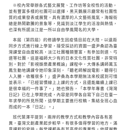
※校內常舉辦各式藝文展覽、工作坊等全校性的活動，
並有豐富多樣的社團可以選擇，黑天鵝展示廳常有社團性
質的成果發表或展覽，具有濃厚的人文藝術風氣，海報街
總是熱鬧歡騰的景象等，見識到淡江學生的活潑與熱情，
也深有所感淡江是一所以自由學風聞名的大學。
本屆（第四屆）的修讀學生因疫情目前在大陸，以遠距
同步方式進行線上學習，接受採訪的資圖一盛尹桑認為臺
灣課堂自由度較高，淡江社團種類豐富，有參加劍道、弓
道等社團，這是福師大少有的日本文化性質社團，非常特
別。對於「影視娛樂產業概論」課程中，大傳系講師萬玉
鳳生動地講課令她印象深刻，「聽老師解說電影，聽得引
人入勝，收穫很多！」盛尹桑為本學期無法來校感到可惜
並表示，「已經習慣線上上課的方式，且還能繼續上課已
是很幸福的一件事了。」她也預告，「本學年專書《灣灣
日記》已在上學期完成，內容是同學各自寫下自己在臺一
年求學的所見所聞，這學期主要進行校稿，集結全班心血
而成的一本『日記』。」
班代葉澤平提到，兩岸的教學方式和教學內容各有差
異，臺灣文創產業起步較早，有很多值得學習的地方，滿
意課程的安排，每堂課都各有其高度的專業性，他感謝教