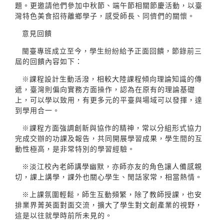
題。更邀請他們參加中秋節、端午節相關節慶活動，以臺
灣特色美食招待離鄉學子，感受師長、同儕們的關懷。
意見回饋
閩臺專班成立至今，學生紛紛給予正面回饋，節錄前三
屆的回饋內容如下：
※課程設計生動活潑，相較大陸課程傾向理論知識的傳
遞，臺灣則偏向實務方面操作，認為在原有的理論基礎
上，可以學以致用，有更多元的平臺與場域可以發揮，達
到學用合一。
※課程方面強調創新與協作的精神，常以分組形式協力
完成交辦的功課及報告，共同開展學習成果，學生間的互
動性極高，是非常特別的學習經驗。
※淡江校內老師講學幽默，亦師亦友的角色讓人備感親
切，課上講學，課外也關心學生、閒話家常，相當熱情。
※上課氛圍輕鬆，師生互動頻繁，除了教師授課，也安
排業界菁英面對面交流，擴大了學生對文創產業的視野，
這是以往就學時前所未見的。