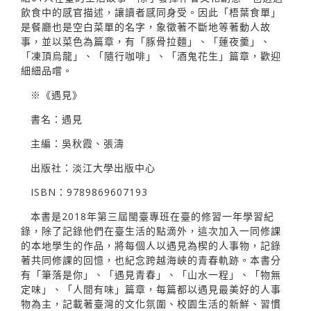
飲食中的感官描述，讓讀者感同身受。因此「梧葉食單」
是餐廳也是空白菜單的名字，象徵著不斷地等著動人故
事，並以菜色為篇章，有「豚骨拉麵」、「蓮夜羹」、
「凍頂烏龍」、「隨行咖啡」、「酒鬼花生」篇章，歡迎
細細品嚐。
※《遇見》
書名：遇見
主編：吳秋霞、張濤
出版社：淡江大學出版中心
ISBN：9789869607193
本書是2018年第三屆閩臺專班在臺的修習一年學習紀
錄，除了記錄他們在臺生活的點滴外，這次加入一同修課
的本地學生的作品，將每個人以遇見為楔的人事物，記錄
著共同修課的回憶，也紀念跨越海峽的青春軌跡。本書分
有「筆落是你」、「遇見青春」、「山水一程」、「物無
定味」、「人間有味」篇章，每篇都以遇見最美好的人事
物為主，記載著臺灣的文化氛圍、校園生活的新鮮、習慣