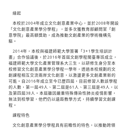
緣起
本校於2004年成立文化創意產業中心，並於2008年開設
「文化創意產業學分學程」，並多次獲教育部顧問室「創
意學院」最高額獎助，成為推動文創產業的學術機構先
驅。
2014年，本校與福建師範大學簽署「3+1學生培訓計
畫」合作協議後，於2016年首屆文創學程閩臺專班成立，
福建師範大學文化產業管理系大三生，以研修生身分至本
校修習文化創意產業學分學程一學年，透過本校規劃的文
創課程相互交流兩岸文化創意，以激盪更多文創產業新的
可能。自2016年成立至今已歷四屆，目前修習人數該學程
的人數，第一屆49人、第二屆是61人、第三屆是49人，以
及第四屆38人。本屆雖因嚴重特殊傳染性肺炎疫情影響，
無法到校學習，他們仍以遠距教學方式，持續學習文創課
程。
課程特色
文化創意產業學分學程具有前瞻性的特色，以推動跨領