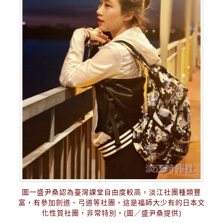
圖一盛尹桑認為臺灣課堂自由度較高，淡江社團種類豐
富，有參加劍道、弓道等社團，這是福師大少有的日本文
化性質社團，非常特別。(圖／盛尹桑提供)