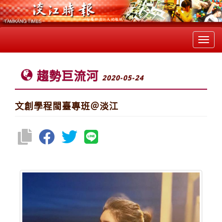
Toggl
navig
趨勢巨流河
2020-05-24
文創學程閩臺專班＠淡江