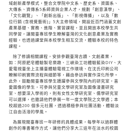
域創新產學模式，整合文學院中文系、歷史系、資圖系、
大傳系、資傳系5系師資與企業人才，規劃「創意漢學」、
「文化觀覽」、「創新出版」、「影視傳播」，以及「數
位行銷 (含視覺藝術)」5大主修領域，開設近百門涵蓋文創
產業基礎、實務、進階、實習課程，並且開放本校學生共
同學習，讓閩臺專班學生瞭解臺灣的文化創意產業及實務
經驗，也透過課堂與本校學生相互交流，體驗本校的特色
課程。
除了修讀相關課程，安排參觀臺灣古蹟、文創產業，
如：阿原肥皂體驗製皂樂趣、三峽染工坊體驗藍染DIY、大
愛電視臺坐上主播臺體驗電視工作環境、在沈氏印刷公司
瞭解印刷實際流程與細節等，藉由參訪與實作深化所學。
此外，鼓勵閩臺專班學生踴躍參與文學院內的研究室，喜
愛圖像的學生，可參與兒童文學研究室及圖像漫畫研究
室、想要深入學術的，則有女性文學研究室、儒學研究室
可以選擇，也邀請他們參展一年一度文學院之文學週；本
校超過200 個多元社團，透過積極參與社團活動，體驗淡
江自由活潑的學風。
為展現閩臺專班一年研修的具體成果，每學年以過群體
創作的專書著作方式，讓他們分享大三這年在淡水的校園