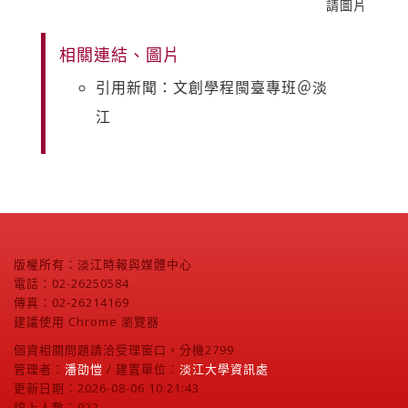
請圖片
相關連結、圖片
引用新聞：文創學程閩臺專班＠淡
江
版權所有：淡江時報與媒體中心
電話：02-26250584
傳真：02-26214169
建議使用 Chrome 瀏覽器
個資相關問題請洽受理窗口，分機2799
管理者：
潘劭愷
/ 建置單位：
淡江大學資訊處
更新日期：2026-08-06 10:21:43
線上人數：922