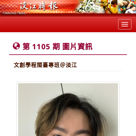
Toggl
navig
第 1105 期 圖片資訊
文創學程閩臺專班＠淡江