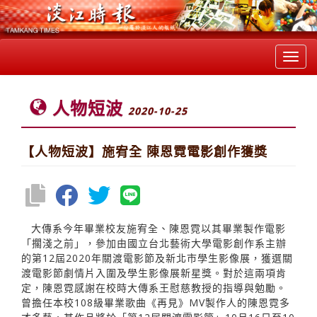
Toggl
navig
人物短波
2020-10-25
【人物短波】施宥全 陳恩霓電影創作獲獎
大傳系今年畢業校友施宥全、陳恩霓以其畢業製作電影
「擱淺之前」，參加由國立台北藝術大學電影創作系主辦
的第12屆2020年關渡電影節及新北市學生影像展，獲選關
渡電影節劇情片入圍及學生影像展新星獎。對於這兩項肯
定，陳恩霓感謝在校時大傳系王慰慈教授的指導與勉勵。
曾擔任本校108級畢業歌曲《再見》MV製作人的陳恩霓多