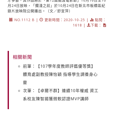
才多藝，其作品將於「第12屆關渡電影節」10月16日至10
月24日放映，「擱淺之前」於10月24日在新北市板橋區紀
錄片放映院公開播出。（文／舒宜萍）
NO.1112 B |
更新時間：2020-10-25 |
點閱：
1618 |
下載：
相關新聞
前筆：【107學年度教師評鑑優等獎】
體育處副教授陳怡穎 指導學生調養身心
靈
次筆：【卓爾不群】連續10年權威 資工
系校友陳智揚獲微軟認證MVP講師