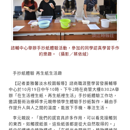
諮輔中心舉辦手抄紙體驗活動，參加的同學認真學習手作
的樂趣。（攝影／蔡依絨）
手抄紙體驗 再生紙生活趣
【記者姜雅馨淡水校園報導】諮商職涯暨學習發展輔導
中心於10月19日中午10時、下午2時在商管大樓B302A舉
辦「在生活裡生紙，再生紙裡生活」手抄紙體驗工作坊，
邀請藝術治療師李元親帶領學生體驗手抄紙製作，藉由手
作提升人與人之間的溫度，能放下手機、專注生活。
李元親說，「我們的感官具許多作用，可以看見接觸到
的東西，如觸摸紙張，這些紙張都是從大自然取得的。」
紙中的纖維由植物構成，「在紙尚未問世前，植物纖維就