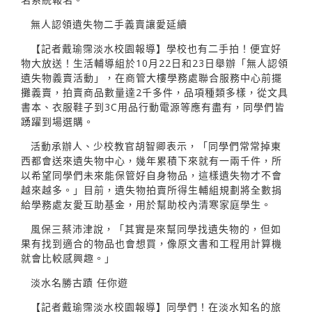
無人認領遺失物二手義賣讓愛延續
【記者戴瑜霈淡水校園報導】學校也有二手拍！便宜好
物大放送！生活輔導組於10月22日和23日舉辦「無人認領
遺失物義賣活動」，在商管大樓學務處聯合服務中心前擺
攤義賣，拍賣商品數量達2千多件，品項種類多樣，從文具
書本、衣服鞋子到3C用品行動電源等應有盡有，同學們皆
踴躍到場選購。
活動承辦人、少校教官胡智卿表示，「同學們常常掉東
西都會送來遺失物中心，幾年累積下來就有一兩千件，所
以希望同學們未來能保管好自身物品，這樣遺失物才不會
越來越多。」目前，遺失物拍賣所得生輔組規劃將全數捐
給學務處友愛互助基金，用於幫助校內清寒家庭學生。
風保三蔡沛津說，「其實是來幫同學找遺失物的，但如
果有找到適合的物品也會想買，像原文書和工程用計算機
就會比較感興趣。」
淡水名勝古蹟 任你遊
【記者戴瑜霈淡水校園報導】同學們！在淡水知名的旅