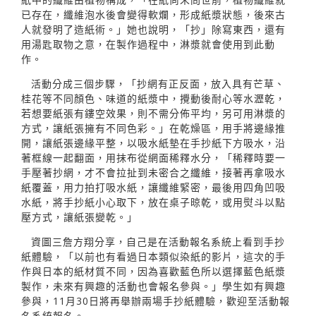
已存在，纖維泡水後會變得軟爛，形成紙漿狀態，後來古
人就發明了造紙術。」她也說明，「抄」除寫東西，還有
用湯匙取物之意，在製作過程中，淋漿就會使用到此動
作。
活動分成三個步驟，「抄網有正反面，放入具有芒草、
桂花等不同顏色、味道的紙漿中，攪動後耐心等水瀝乾，
若想要紙張有鏤空效果，則不需分佈平均，另可用淋漿的
方式，讓紙張擁有不同色彩。」在乾燥區，用手將邊緣推
開，讓紙張邊緣平整，以吸水紙墊在手抄紙下方吸水，沿
著框線一起翻面，用抹布從網面稀釋水分，「稀釋時要一
手壓著抄網，才不會拉扯到未密合之纖維，接著再拿吸水
紙覆蓋，用力拍打吸水紙，讓纖維緊密，最後用四角凹吸
水紙，將手抄紙小心取下，放在桌子晾乾，或用熨斗以點
壓方式，讓紙張變乾。」
資圖三詹方翔分享，自己是在活動報名系統上看到手抄
紙體驗，「以前也有看過日本類似染紙的影片，這次的手
作與日本的紙材質不同，因為喜歡藍色所以選擇藍色紙漿
製作，未來有興趣的活動也會報名參與。」學生如有興趣
參與，11月30日將再舉辦兩場手抄紙體驗，歡迎至活動報
名系統報名。