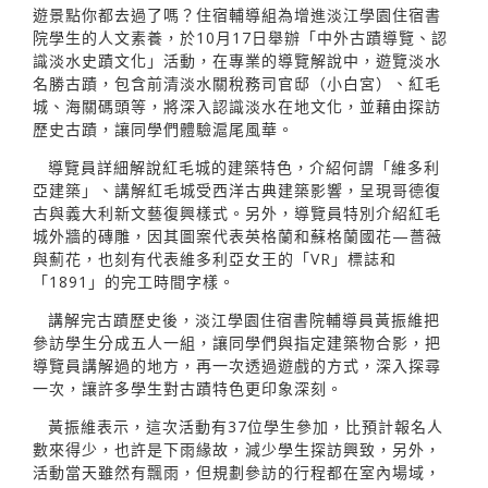
遊景點你都去過了嗎？住宿輔導組為增進淡江學園住宿書
院學生的人文素養，於10月17日舉辦「中外古蹟導覽、認
識淡水史蹟文化」活動，在專業的導覽解說中，遊覽淡水
名勝古蹟，包含前清淡水關稅務司官邸（小白宮）、紅毛
城、海關碼頭等，將深入認識淡水在地文化，並藉由探訪
歷史古蹟，讓同學們體驗滬尾風華。
導覽員詳細解說紅毛城的建築特色，介紹何謂「維多利
亞建築」、講解紅毛城受西洋古典建築影響，呈現哥德復
古與義大利新文藝復興樣式。另外，導覽員特別介紹紅毛
城外牆的磚雕，因其圖案代表英格蘭和蘇格蘭國花—薔薇
與薊花，也刻有代表維多利亞女王的「VR」標誌和
「1891」的完工時間字樣。
講解完古蹟歷史後，淡江學園住宿書院輔導員黃振維把
參訪學生分成五人一組，讓同學們與指定建築物合影，把
導覽員講解過的地方，再一次透過遊戲的方式，深入探尋
一次，讓許多學生對古蹟特色更印象深刻。
黃振維表示，這次活動有37位學生參加，比預計報名人
數來得少，也許是下雨緣故，減少學生探訪興致，另外，
活動當天雖然有飄雨，但規劃參訪的行程都在室內場域，