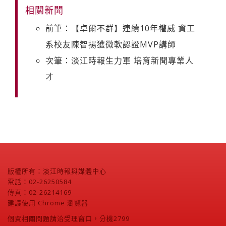
相關新聞
前筆：【卓爾不群】連續10年權威 資工
系校友陳智揚獲微軟認證MVP講師
次筆：淡江時報生力軍 培育新聞專業人
才
版權所有：淡江時報與媒體中心
電話：02-26250584
傳真：02-26214169
建議使用 Chrome 瀏覽器
個資相關問題請洽受理窗口，分機2799