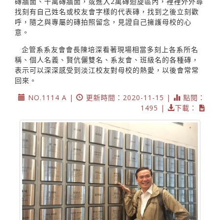
磚牆面、十萬磚牆面，或進入2萬磚迴旋區內，裡裡外外尋
找刻有自己姓名或校友會字樣的代表磚，找到之後立刻歡
呼，隨之與專屬的磚拍照留念，見證自己擁護母校的心
意。
企管系系友會會長陳培深看著現場相當多刻上各系所名
稱、個人名義、賢伉儷雙名、系友會、班級名的各種磚，
表示可以深深感受到淡江校友對母校的熱愛，以後會常常
回來。
NO.1114 A |
更新時間：2020-11-15 |
點閱：
1495 |
下載：