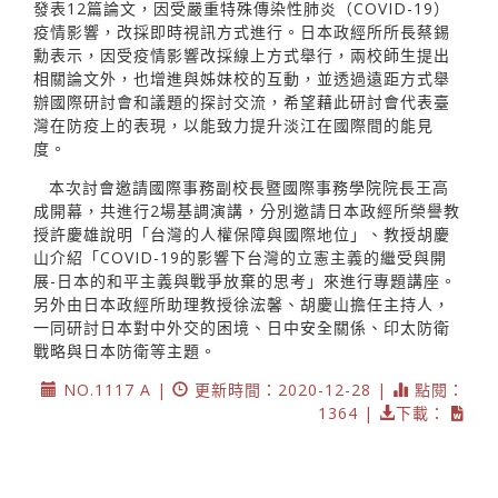
發表12篇論文，因受嚴重特殊傳染性肺炎（COVID-19）
疫情影響，改採即時視訊方式進行。日本政經所所長蔡錫
勳表示，因受疫情影響改採線上方式舉行，兩校師生提出
相關論文外，也增進與姊妹校的互動，並透過遠距方式舉
辦國際研討會和議題的探討交流，希望藉此研討會代表臺
灣在防疫上的表現，以能致力提升淡江在國際間的能見
度。
本次討會邀請國際事務副校長暨國際事務學院院長王高
成開幕，共進行2場基調演講，分別邀請日本政經所榮譽教
授許慶雄說明「台灣的人權保障與國際地位」、教授胡慶
山介紹「COVID-19的影響下台灣的立憲主義的繼受與開
展-日本的和平主義與戰爭放棄的思考」來進行專題講座。
另外由日本政經所助理教授徐浤馨、胡慶山擔任主持人，
一同研討日本對中外交的困境、日中安全關係、印太防衛
戰略與日本防衛等主題。
NO.1117 A |
更新時間：2020-12-28 |
點閱：
1364 |
下載：