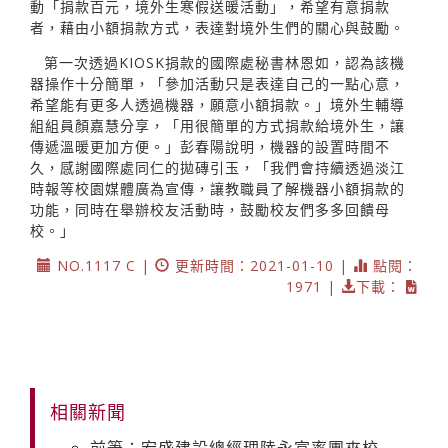
動「捐款百元，境外生寒假送暖活動」，希望有意捐款
者，藉由小額捐款方式，表達對境外生們的關心與鼓勵。
第一次透過KIOSK捐款的國際處秘書林恩如，認為該機
器操作十分簡單，「參加活動只是表達自己的一點心意，
希望能有更多人透過機器，願意小額捐款。」境外生輔導
組組員顏嘉慧分享，「用很簡單的方式捐款給境外生，讓
傳遞溫暖更加方便。」彭春陽說明，機器的設置時間不
久，感謝國際處同仁的拋磚引玉，「我們會持續透過淡江
時報等校園媒體廣為宣傳，讓教職員了解機器小額捐款的
功能，同時在舉辦校友活動時，鼓勵校友們多多回饋母
校。」
NO.1117 C |
更新時間：2021-01-10 |
點閱：
1971 |
下載：
相關新聞
前筆：宏盛建設總經理陸永富率團來校