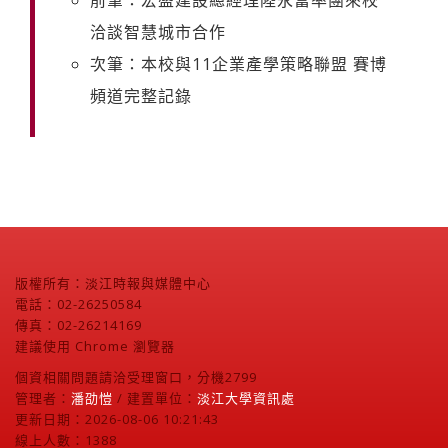
洽談智慧城市合作
次筆：本校與11企業產學策略聯盟 賽博
頻道完整記錄
版權所有：淡江時報與媒體中心
電話：02-26250584
傳真：02-26214169
建議使用 Chrome 瀏覽器
個資相關問題請洽受理窗口，分機2799
管理者：
潘劭愷
/ 建置單位：
淡江大學資訊處
更新日期：2026-08-06 10:21:43
線上人數：1388