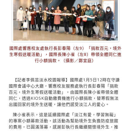
國際處響應校友處執行長彭春陽（左9）「捐款百元，境外
生寒假送暖活動」，國際長陳小雀（左8）帶領全體同仁進
行小額捐款。（攝影／鄭宜庭）
【記者李佩芸淡水校園報導】國際處1月5日12時在守謙
國際會議中心大廳，響應校友服務處執行長彭春陽「捐款
百元，境外生寒假送暖活動」，由國際長陳小雀帶領全體
同仁，透過KIOSK自動繳費機進行小額捐款，替寒假無法
出國回家的境外生送暖，讓他們感受淡江人的愛心。
陳小雀表示，這是延續國際處「淡江有愛，學習無礙」
的專案小額募款活動，該活動為幫助境外生負擔防疫旅館
的費用，已圓滿落幕，感謝彭執行長繼續關懷境外生，推