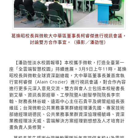
葛煥昭校長與微軟大中華區董事長柯睿傑進行視訊會議，
討論雙方合作事宜。（攝影／潘劭愷）
【潘劭愷淡水校園報導】本校攜手微軟，打造全臺第一
座「全雲端智慧校園」持續進展。3月9日上午11時，葛煥
昭校長與微軟全球資深副總裁，大中華區董事長兼首席執
行官柯睿傑（Alain Crozier）進行視訊會議，對合作內容
進行更多元深入意見交流。雙方與會人士包括本校秘書長
劉艾華、資訊長郭經華、工學院暨AI創智學院院長李宗
翰、財務長林谷峻、遠距中心主任石貴平及網管組組長張
維廷；台灣微軟公共業務事業群總經理潘先國、專家技術
部總經理胡德民、公共業務事業群資深協理楊毓峰、資深
業務經理凃天威、雲端解決方案經理劉想想及人才培育計
畫負責人吳修賢。
葛校長首先感謝台灣微軟團隊近年來提供本校AI及雲端