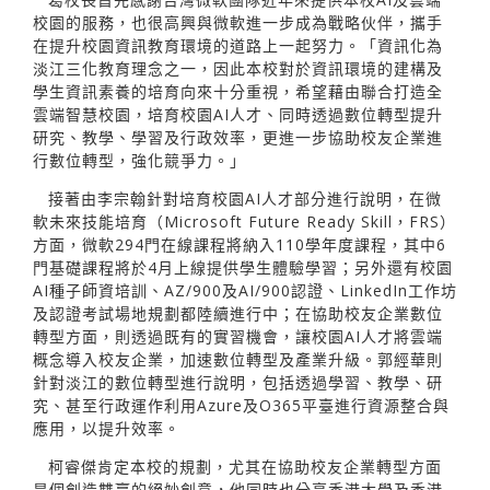
校園的服務，也很高興與微軟進一步成為戰略伙伴，攜手
在提升校園資訊教育環境的道路上一起努力。「資訊化為
淡江三化教育理念之一，因此本校對於資訊環境的建構及
學生資訊素養的培育向來十分重視，希望藉由聯合打造全
雲端智慧校園，培育校園AI人才、同時透過數位轉型提升
研究、教學、學習及行政效率，更進一步協助校友企業進
行數位轉型，強化競爭力。」
接著由李宗翰針對培育校園AI人才部分進行說明，在微
軟未來技能培育（Microsoft Future Ready Skill，FRS）
方面，微軟294門在線課程將納入110學年度課程，其中6
門基礎課程將於4月上線提供學生體驗學習；另外還有校園
AI種子師資培訓、AZ/900及AI/900認證、LinkedIn工作坊
及認證考試場地規劃都陸續進行中；在協助校友企業數位
轉型方面，則透過既有的實習機會，讓校園AI人才將雲端
概念導入校友企業，加速數位轉型及產業升級。郭經華則
針對淡江的數位轉型進行說明，包括透過學習、教學、研
究、甚至行政運作利用Azure及O365平臺進行資源整合與
應用，以提升效率。
柯睿傑肯定本校的規劃，尤其在協助校友企業轉型方面
是個創造雙贏的絕妙創意，他同時也分享香港大學及香港