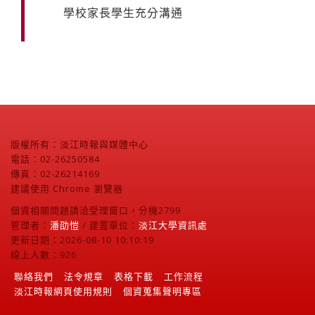
學校家長學生充分溝通
版權所有：淡江時報與媒體中心
電話：02-26250584
傳真：02-26214169
建議使用 Chrome 瀏覽器
個資相關問題請洽受理窗口，分機2799
管理者：
潘劭愷
/ 建置單位：
淡江大學資訊處
更新日期：2026-08-10 10:10:19
線上人數：926
聯絡我們
法令規章
表格下載
工作流程
淡江時報網頁使用規則
個資蒐集聲明專區