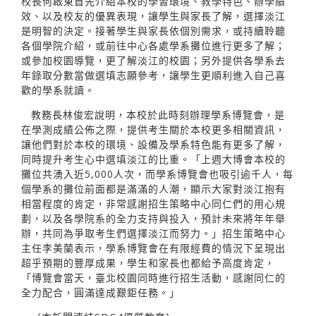
校長何啟東首先介紹本校的學習環境、教學特色、辦學績
效、以及校友的優異表現，讓學生與家長了解，選擇淡江
是明智的決定。接著學生與家長依個別需求，或持續聆聽
各個學院介紹，或前往中心各處學系攤位進行更多了解；
或參加校園導覽，更了解淡江的校園；另外提供各學系去
年錄取分數當做選填志願參考，讓學生更順利進入自己喜
歡的學系就讀。
教務長林俊宏說明，本校於此時刻辦理學系博覽會，是
在學測成績公佈之際，提供考生關於本校更多相關資訊，
讓他們對於本校的環境、設備及學系特色能有更多了解，
同時提升考生心中選填淡江的比重。「上週大博會本校的
攤位共湧入近5,000人次，而學系博覽會也吸引逾千人，每
個學系的攤位前面都是滿滿的人潮，顯示大家對淡江抱有
相當程度的肯定，非常感謝招生策略中心同仁們的用心規
劃，以及各學院系的全力支持與投入，預計未來將年年舉
辦，共同為爭取考生們選擇淡江而努力。」招生策略中心
主任李美蘭表示，學系博覽會在有限經費的情況下呈現出
超乎預期的豐厚成果，學生和家長也都給予高度肯定，
「博覽會當天，臺北校園同時進行招生活動，感謝同仁的
全力配合，圓滿達成艱鉅任務。」