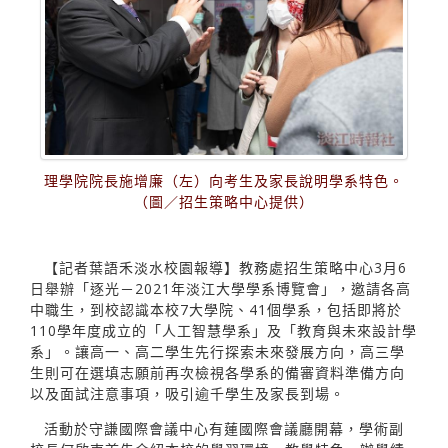
理學院院長施增廉（左）向考生及家長說明學系特色。
（圖／招生策略中心提供）
【記者葉語禾淡水校園報導】教務處招生策略中心3月6
日舉辦「逐光－2021年淡江大學學系博覽會」，邀請各高
中職生，到校認識本校7大學院、41個學系，包括即將於
110學年度成立的「人工智慧學系」及「教育與未來設計學
系」。讓高一、高二學生先行探索未來發展方向，高三學
生則可在選填志願前再次檢視各學系的備審資料準備方向
以及面試注意事項，吸引逾千學生及家長到場。
活動於守謙國際會議中心有蓮國際會議廳開幕，學術副