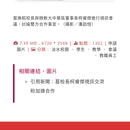
葛煥昭校長與微軟大中華區董事長柯睿傑進行視訊會
議，討論雙方合作事宜。（攝影／潘劭愷）
7.39 MB , 6720 * 3568 |
點閱：1302 |
申請
圖片
|
分類：
淡水校園
、
學生
、
教學
、
會議
、
教職員工
相關連結、圖片
引用新聞：葛校長柯睿傑視訊交流
盼加速合作