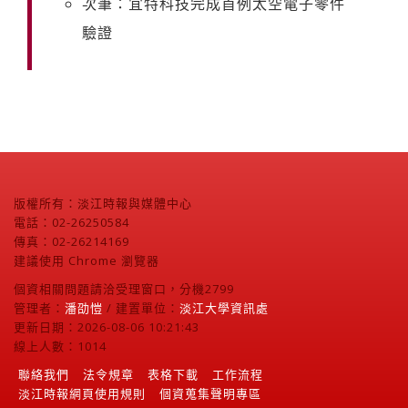
次筆：宜特科技完成首例太空電子零件
驗證
版權所有：淡江時報與媒體中心
電話：02-26250584
傳真：02-26214169
建議使用 Chrome 瀏覽器
個資相關問題請洽受理窗口，分機2799
管理者：
潘劭愷
/ 建置單位：
淡江大學資訊處
更新日期：2026-08-06 10:21:43
線上人數：1014
聯絡我們
法令規章
表格下載
工作流程
淡江時報網頁使用規則
個資蒐集聲明專區