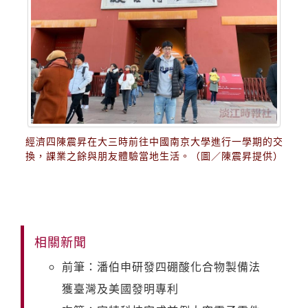
經濟四陳震昇在大三時前往中國南京大學進行一學期的交
換，課業之餘與朋友體驗當地生活。（圖／陳震昇提供）
相關新聞
前筆：潘伯申研發四硼酸化合物製備法
獲臺灣及美國發明專利