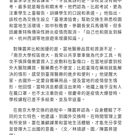
會要求學生預習課業，「令我驚訝的是，學校並沒有期中
考，最多就是報告和期末考，他們認為，比起考試，更為
注重學生上臺報告，訓練學生的口說和表達。」他指出，
該校也為交換生設立「臺港澳協會」幫助交換生熟悉校園
和當地生活環境，如中秋晚會，參觀長安兵馬俑等，但多
因嚴重特殊傳染性肺炎疫情而取消，「自己也和朋友到蘇
州、杭州西湖等地旅遊來增廣知識。」
對陳震昇比較困擾的是，當地醫療品質和資源不足，
「南京大學校區很大，我常以共享單車做為代步工具，有
次不慎摔傷需要買人工皮敷料包紮傷口，在當地卻要到校
外大醫院購買，醫藥費也不便宜；比起臺灣在藥局就能解
決的情形，感受到臺灣醫療的進步和便利。」他提醒大
家，去國外一定要自備藥用品。提及當地的疫情發生情
形，他回憶，當時消息都還沒出來時，地鐵上幾乎沒有人
在戴口罩，也不太注重防疫，很慶幸的是疫情大爆發時，
學校課程已差不多結束，並及早返臺。
在南京大學交換的過程中，陳震昇認為，自身體驗了不
同的文化特色，他建議，到國外交換時，在時間管理上要
有所安排，要在兼顧課業和當地生活體驗，才能充分享受
並發揮大三出國的意義。（文／林靖諺、圖／陳震昇提