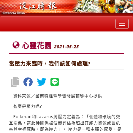
Toggl
navig
心靈花園
2021-05-23
當壓力來臨時，我們該如何處理?
資料來源／諮商職涯暨學習發展輔導中心提供
甚麼是壓力呢?
Folkman和Lazarus將壓力定義為：「個體和環境的交
互關係，當此種關係被個體評估為超出其能力資源或會危
害其幸福感時，即為壓力」。 壓力是一種主觀的感受，是