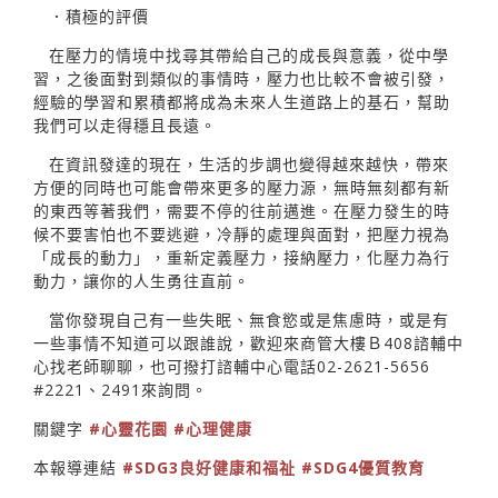
．積極的評價
在壓力的情境中找尋其帶給自己的成長與意義，從中學
習，之後面對到類似的事情時，壓力也比較不會被引發，
經驗的學習和累積都將成為未來人生道路上的基石，幫助
我們可以走得穩且長遠。
在資訊發達的現在，生活的步調也變得越來越快，帶來
方便的同時也可能會帶來更多的壓力源，無時無刻都有新
的東西等著我們，需要不停的往前邁進。在壓力發生的時
候不要害怕也不要逃避，冷靜的處理與面對，把壓力視為
「成長的動力」，重新定義壓力，接納壓力，化壓力為行
動力，讓你的人生勇往直前。
當你發現自己有一些失眠、無食慾或是焦慮時，或是有
一些事情不知道可以跟誰說，歡迎來商管大樓Ｂ408諮輔中
心找老師聊聊，也可撥打諮輔中心電話02-2621-5656
#2221、2491來詢問。
關鍵字
#心靈花園
#心理健康
本報導連結
#SDG3良好健康和福祉
#SDG4優質教育