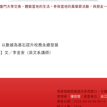
廈門大學交換，體驗當地的生活。參與當地的萬聖節活動，與朋友
 以數據為基石提升校務永續發展
利】文／李金安（英文系講師）
個資相關問題請洽受理窗口，分機2
管理者：
潘劭愷
/ 建置單位：
淡
更新日期：2026-08-06 06:43:13
線上人數：1674