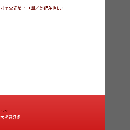
一同享受節慶。（圖／鄭詩萍提供）
799
江大學資訊處