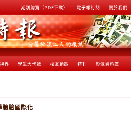
期別總覽（PDF下載）
電子報訂閱
關於我們
視界
學生大代誌
校友動態
特刊
影像資料庫
學體驗國際化