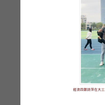
經濟四鄭詩萍在大三