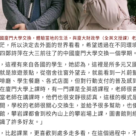
國廈門大學交換，體驗當地的生活。與廈大財政學（全英文授課）
茫，所以決定去外面的世界看看，希望透過在不同環
四鄭詩萍在大三前往了的中國廈門大學交換一個學期
，這裡有來自各國的學生，她認為，這裡是所多元又
就是旅遊景點，從宿舍往窗外望去，就能看到一片蔚
啡廳、學生餐廳、各式店面，但對行動支付的普及感
在廈門大學上課時，有一門課是全英語課程，老師很
當老師在講課時，他們也很安靜很認真，這樣的模式
間，學校的老師很關心交換生，並給予很多幫助，也
館，攀岩課都會到校內山上的攀岩場上課，圖書館則
識了許多好友。」
，比起課業，更喜歡到處多走多看，在這個過程中，