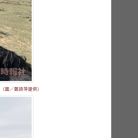
。（圖／鄭詩萍提供）