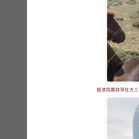
經濟四鄭詩萍在大三