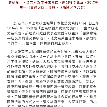
勝秘笈」，法文系系主任朱嘉瑞、副教授李佩華、30位學
生一同實體與線上參與。（攝影／李沛育）
【記者李沛育淡水校園報導】本校法文系於10月5日上午
10時在HC305舉辦「國際移動與跨文化講座」，由本校法
文系校友、前駐玻利維亞代表張文雄蒞校主講「國際禮儀
—社交與職場必勝秘笈」，法文系系主任朱嘉瑞、副教授
李佩華、30位學生一同實體與線上參與。
張文雄首先說明國際禮儀的重要性後，以最貼近大眾的
餐桌禮儀作為開場，逐一介紹中西宴會時，穿著、接待、
用字遣詞禮貌、站位、談話次序等國際禮儀，他從自身擔
任外使時的各種外交場合經驗中，說明社交場合所需注意
的禮儀事項，張文雄表示，國際交流日益頻繁，所以學習
國際禮儀非常重要，可使同學們能在社交場合、職場上更
有競爭力，例如，應於宴會活動前兩週發送請帖、請帖中
應說明著裝規範、男性穿著西裝坐著交談時，西裝扣應全
數解開，但女性穿著西裝套裝時，西裝扣則不應解開等禮
儀，了解國際禮儀便能表現出進退合宜的行為舉止，也是
國際接軌的方式之一。張文雄還帶來「大家來找碴」的小
遊戲，幫助大家學習國際禮儀知識。