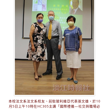
本校法文系法文系校友、前駐玻利維亞代表張文雄，於10
月5日上午10時在HC305主講「國際禮儀—社交與職場必