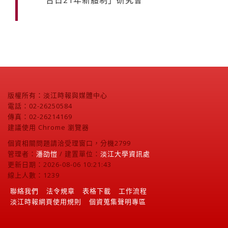
版權所有：淡江時報與媒體中心
電話：02-26250584
傳真：02-26214169
建議使用 Chrome 瀏覽器
個資相關問題請洽受理窗口，分機2799
管理者：
潘劭愷
/ 建置單位：
淡江大學資訊處
更新日期：2026-08-06 10:21:43
線上人數：1239
聯絡我們
法令規章
表格下載
工作流程
淡江時報網頁使用規則
個資蒐集聲明專區