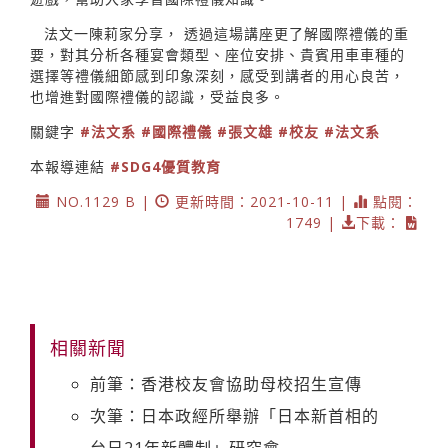
法文一陳莉家分享， 透過這場講座更了解國際禮儀的重
要，對其分析各種宴會類型、座位安排、貴賓用車車種的
選擇等禮儀細節感到印象深刻，感受到講者的用心良苦，
也增進對國際禮儀的認識，受益良多。
關鍵字
#法文系
#國際禮儀
#張文雄
#校友
#法文系
本報導連結
#SDG4優質教育
NO.1129 B |
更新時間：2021-10-11 |
點閱：
1749 |
下載：
相關新聞
前筆：香港校友會協助母校招生宣傳
次筆：日本政經所舉辦「日本新首相的
台日21年新體制」研究會