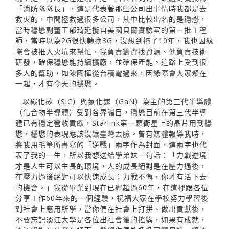
「消防隊隊長」，這是代表著那些公司出事情時我都是去
救火的，中間拯救過很多公司，其中比較出名的是穩懋，
當時穩懋副董王郁琦延攬自美國貝爾實驗室的第一批工程
師，當時以為2G很快轉換3G，沒想到拖了10年，我也因緣
際會被推入火坑來幫忙，我負責籌資找資源、他負責技術
研發，確保穩懋能持續擴廠，並確保產能。這路上受到很
多人的幫助，如陳國樺從台積電過來，因緣際會大家聚在
一起，才有今天的穩懋。
以碳化矽（SiC）與氮化鎵（GaN）為主的第三代半導體
（化合物半導體）受到各界矚目，穩懋目前在第三代半導
體已有穩定營收貢獻，Starlink第一顆衛星上的晶片用到穩
懋，穩懋的表現應該沒讓臺灣丟臉。曾有媒體報導我時，
將我用毛筆所書寫的「逆戰」兩字作為封面，這兩字也代
表了我的一生，所以我想送給學弟妹一句話：「力戰逆境
才是人生可以生長的環境，人的成長絕對是在壓力過後，
在壓力過後絕對可以快速成長；力戰不懈，你才有活下去
的機會。」我從畢業到現在已經超過60年，在這裡跟各位
分享工作60年來的一個經驗，祝福大家在學校努力學習後
到社會上應用所學，當你們在社會上打拼、做出貢獻後，
不要忘記淡江大學是各位出社會後的搖籃，如果有成就，