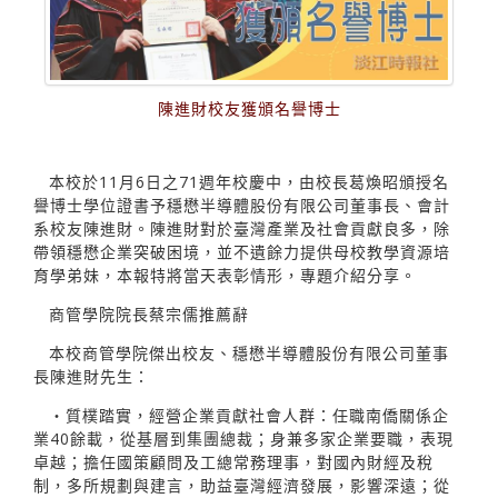
陳進財校友獲頒名譽博士
本校於11月6日之71週年校慶中，由校長葛煥昭頒授名
譽博士學位證書予穩懋半導體股份有限公司董事長、會計
系校友陳進財。陳進財對於臺灣產業及社會貢獻良多，除
帶領穩懋企業突破困境，並不遺餘力提供母校教學資源培
育學弟妹，本報特將當天表彰情形，專題介紹分享。
商管學院院長蔡宗儒推薦辭
本校商管學院傑出校友、穩懋半導體股份有限公司董事
長陳進財先生：
・質樸踏實，經營企業貢獻社會人群：任職南僑關係企
業40餘載，從基層到集團總裁；身兼多家企業要職，表現
卓越；擔任國策顧問及工總常務理事，對國內財經及稅
制，多所規劃與建言，助益臺灣經濟發展，影響深遠；從