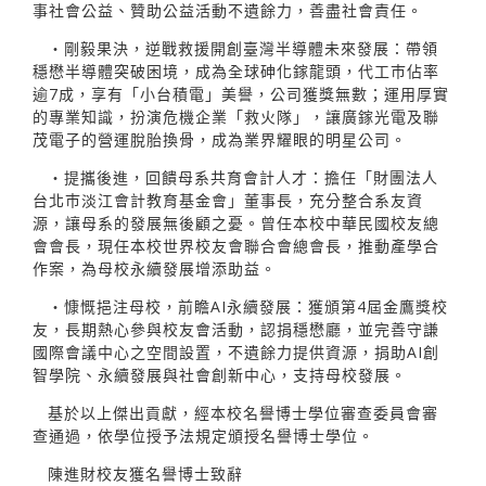
事社會公益、贊助公益活動不遺餘力，善盡社會責任。
・剛毅果決，逆戰救援開創臺灣半導體未來發展：帶領
穩懋半導體突破困境，成為全球砷化鎵龍頭，代工巿佔率
逾7成，享有「小台積電」美譽，公司獲獎無數；運用厚實
的專業知識，扮演危機企業「救火隊」，讓廣鎵光電及聯
茂電子的營運脫胎換骨，成為業界耀眼的明星公司。
・提攜後進，回饋母系共育會計人才：擔任「財團法人
台北巿淡江會計教育基金會」董事長，充分整合系友資
源，讓母系的發展無後顧之憂。曾任本校中華民國校友總
會會長，現任本校世界校友會聯合會總會長，推動產學合
作案，為母校永續發展增添助益。
・慷慨挹注母校，前瞻AI永續發展：獲頒第4屆金鷹獎校
友，長期熱心參與校友會活動，認捐穩懋廳，並完善守謙
國際會議中心之空間設置，不遺餘力提供資源，捐助AI創
智學院、永續發展與社會創新中心，支持母校發展。
基於以上傑出貢獻，經本校名譽博士學位審查委員會審
查通過，依學位授予法規定頒授名譽博士學位。
陳進財校友獲名譽博士致辭