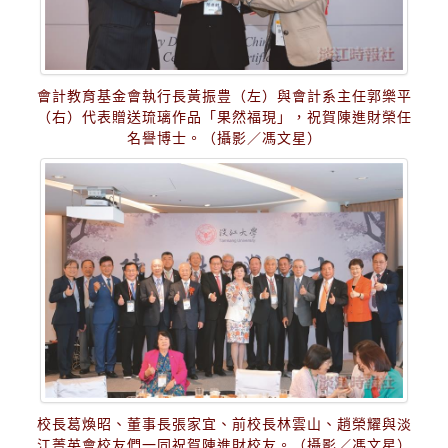
會計教育基金會執行長黃振豊（左）與會計系主任郭樂平
（右）代表贈送琉璃作品「果然福現」，祝賀陳進財榮任
名譽博士。（攝影／馮文星）
校長葛煥昭、董事長張家宜、前校長林雲山、趙榮耀與淡
江菁英會校友們一同祝賀陳進財校友。（攝影／馮文星）