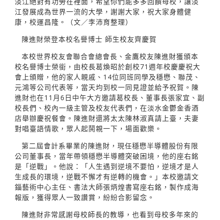
淡江絕對有功勞在裡面，希望你們能多多回饋母校，讓淡
江發展成為世界一流的大學，謝謝大家，祝大家身體健
康，校運昌隆。（文／李沛育整理）
陳進財榮登本校名譽博士 師生校友齊慶賀
本校世界校友會聯合會總會長、金鷹校友陳進財獲頒本
校名譽博士榮銜，由校長葛煥昭於創校71週年校慶慶祝大
會上頒贈，他的家人親戚、14位同班同學及穩懋、聯茂、
元鴻等公司代表等，當天均到校一同見證並給予祝賀。陳
進財也在11月6日中午大方邀請葛校長、董事長張家宜、副
校長們、校內一級主管及校友代表們，在淡水金鬱金香酒
店舉辦慶祝餐會。陳進財還將太太陳林淑真請上臺，夫妻
對唱臺語情歌，眾人起鬨親一下，場面歡樂。
第二屆會計系畢業的陳進財，現任穩懋半導體股份有限
公司董事長，當年帶領穩懋半導體突破困境，他的座右銘
是「逆戰」。他說：「人生遇到逆境不要怕，逆境才是人
生成長的環境，逆戰不懈才有逆轉的機會。」本校邀請文
錙藝術中心主任、書法大師張炳煌書寫座右銘，製作成海
報版，獲得眾人一致讚賞，紛紛合影留念。
陳進財非常感謝母校師長的教導，也看到母校多年來的