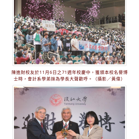
陳進財校友於11月6日之71週年校慶中，獲頒本校名譽博
士時，會計系學弟妹為學長大聲歡呼。（攝影／黃偉）