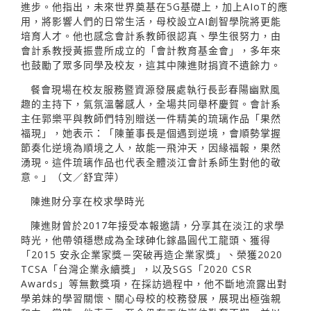
進步。他指出，未來世界奠基在5G基礎上，加上AIoT的應
用，將影響人們的日常生活，母校設立AI創智學院將更能
培育人才。他也感念會計系教師很認真、學生很努力，由
會計系教授黃振豊所成立的「會計教育基金會」，多年來
也鼓勵了眾多同學及校友，這其中陳進財捐資不遺餘力。
餐會現場在校友服務暨資源發展處執行長彭春陽幽默風
趣的主持下，氣氛溫馨感人，全場共同舉杯慶賀。會計系
主任郭樂平與教師們特別贈送一件精美的琉璃作品「果然
福現」，她表示：「陳董事長是個遇到逆境，會順勢掌握
節奏化逆境為順境之人，故能一飛沖天，因緣福報，果然
湧現。這件琉璃作品也代表全體淡江會計系師生對他的敬
意。」（文／舒宜萍）
陳進財分享在校求學時光
陳進財曾於2017年接受本報邀請，分享其在淡江的求學
時光，他帶領穩懋成為全球砷化鎵晶圓代工龍頭、獲得
「2015 安永企業家獎－突破再造企業家獎」、榮獲2020
TCSA「台灣企業永續獎」，以及SGS「2020 CSR
Awards」等無數獎項，在採訪過程中，他不斷地流露出對
學弟妹的學習關懷、關心母校的校務發展，展現出極強親