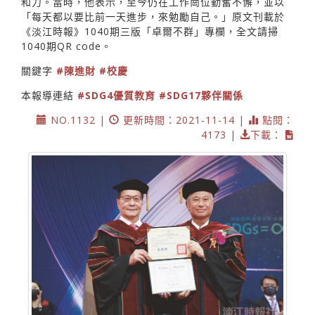
和力。當時，他表示，至今仍在工作崗位勤奮不懈，並以
「每天都以要比前一天進步，來勉勵自己。」原文刊載於
《淡江時報》1040期三版「卓爾不群」專欄，全文請掃
1040期QR code。
關鍵字
#陳進財
#校慶
本報導連結
#SDG4優質教育
#SDG17夥伴關係
NO.1132 |
更新時間：2021-11-14 |
點閱：
4173 |
下載：