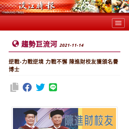
Toggl
navig
趨勢巨流河
2021-11-14
逆戰-力戰逆境 力戰不懈 陳進財校友獲頒名譽
博士