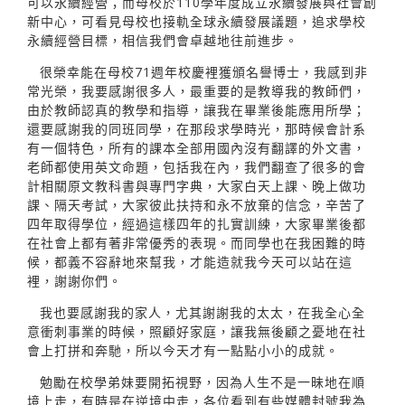
可以永續經營；而母校於110學年度成立永續發展與社會創
新中心，可看見母校也接軌全球永續發展議題，追求學校
永續經營目標，相信我們會卓越地往前進步。
很榮幸能在母校71週年校慶裡獲頒名譽博士，我感到非
常光榮，我要感謝很多人，最重要的是教導我的教師們，
由於教師認真的教學和指導，讓我在畢業後能應用所學；
還要感謝我的同班同學，在那段求學時光，那時候會計系
有一個特色，所有的課本全部用國內沒有翻譯的外文書，
老師都使用英文命題，包括我在內，我們翻查了很多的會
計相關原文教科書與專門字典，大家白天上課、晚上做功
課、隔天考試，大家彼此扶持和永不放棄的信念，辛苦了
四年取得學位，經過這樣四年的扎實訓練，大家畢業後都
在社會上都有著非常優秀的表現。而同學也在我困難的時
候，都義不容辭地來幫我，才能造就我今天可以站在這
裡，謝謝你們。
我也要感謝我的家人，尤其謝謝我的太太，在我全心全
意衝刺事業的時候，照顧好家庭，讓我無後顧之憂地在社
會上打拼和奔馳，所以今天才有一點點小小的成就。
勉勵在校學弟妹要開拓視野，因為人生不是一昧地在順
境上走，有時是在逆境中走，各位看到有些媒體封號我為