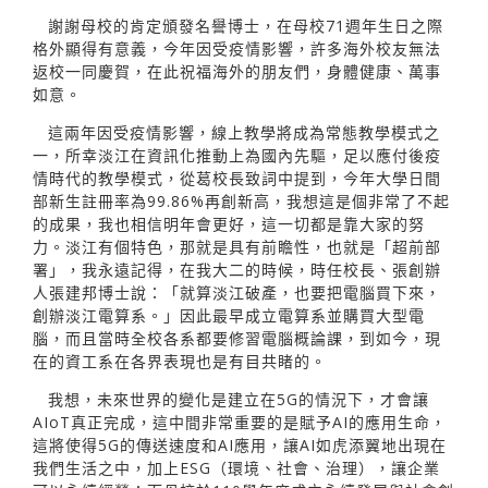
謝謝母校的肯定頒發名譽博士，在母校71週年生日之際
格外顯得有意義，今年因受疫情影響，許多海外校友無法
返校一同慶賀，在此祝福海外的朋友們，身體健康、萬事
如意。
這兩年因受疫情影響，線上教學將成為常態教學模式之
一，所幸淡江在資訊化推動上為國內先驅，足以應付後疫
情時代的教學模式，從葛校長致詞中提到，今年大學日間
部新生註冊率為99.86%再創新高，我想這是個非常了不起
的成果，我也相信明年會更好，這一切都是靠大家的努
力。淡江有個特色，那就是具有前瞻性，也就是「超前部
署」，我永遠記得，在我大二的時候，時任校長、張創辦
人張建邦博士說：「就算淡江破產，也要把電腦買下來，
創辦淡江電算系。」因此最早成立電算系並購買大型電
腦，而且當時全校各系都要修習電腦概論課，到如今，現
在的資工系在各界表現也是有目共睹的。
我想，未來世界的變化是建立在5G的情況下，才會讓
AIoT真正完成，這中間非常重要的是賦予AI的應用生命，
這將使得5G的傳送速度和AI應用，讓AI如虎添翼地出現在
我們生活之中，加上ESG（環境、社會、治理），讓企業