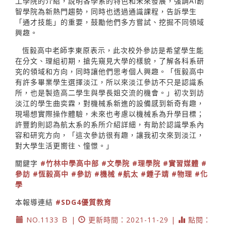
工學院的介紹，說明各學系的特色和未來發展，強調AI創
智學院為新熱門趨勢，同時也透過通識課程，告訴學生
「通才技能」的重要，鼓勵他們多方嘗試、挖掘不同領域
興趣。
恆毅高中老師李東原表示，此次校外參訪是希望學生能
在分文、理組初期，搶先窺見大學的樣貌，了解各科系研
究的領域和方向，同時讓他們思考個人興趣。「恆毅高中
有許多畢業學生選擇淡江，所以來淡江參訪不只是認識系
所，也是製造高二學生與學長姐交流的機會。」初次到訪
淡江的學生曲奕霖，對機械系新進的設備感到新奇有趣，
現場想實際操作體驗，未來也考慮以機械系為升學目標；
許豐鈞則認為航太系的系所介紹詳細，有助於認識學系內
容和研究方向，「這次參訪很有趣，讓我初次來到淡江，
對大學生活更嚮往、憧憬。」
關鍵字
#竹林中學高中部
#文學院
#理學院
#實習媒體
#
參訪
#恆毅高中
#參訪
#機械
#航太
#鍾子靖
#物理
#化
學
本報導連結
#SDG4優質教育
NO.1133 Ｂ |
更新時間：2021-11-29 |
點閱：