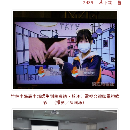
2489 |
下載：
竹林中學高中部師生到校參訪，於淡江電視台體驗電視錄
影。（攝影／陳國琛）