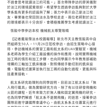
不過會思考就讀淡江的可能。」首次帶隊參訪的廖英儀對
於淡江的環境感覺很好，希望學生透過參訪能夠對於大學
學系能有更多的認識與了解；張力中表示自己是淡江校
友，畢業後也常回到淡水及學校走走，兩位老師對於淡江
的環境都表示十分良好，會積極推薦學生考慮就讀淡江。
恆毅中學參訪本校 機械航太導覽吸睛
【記者戴瑜霈淡水校園報導】新北市天主教恆毅高中自
然組師生50人，11月26日蒞校參訪，由招生策略中心接
待，參訪機械系的實習工廠和航太系的UAV實驗室。機械
系老師為學生介紹工廠設備的操作和應用，說明實際機械
加工時的情形和加工步驟，也向同學展示今年教育部補助
增購的三軸加工銑床機器，對照傳統手動切割的銑床設
備，電腦程式運算並執行加工碼的自動化過程，更能與科
技產業接軌。
航太系研究助理則向同學說明，目前淡江航太系以「無
人飛行載具」做為實驗研究方向，除了有以往研發飛機和
火箭的課程，近年來致力於無人機和固定翼飛機的研究，
也為同學們解惑「航太系不是開飛機」的迷思。接著參訪
團隊前進守謙國際會議中心，由航太系系主任蕭富元進行