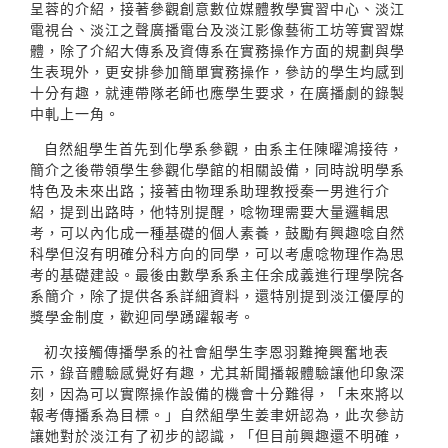
呈蓉的介紹，接著參觀創意數位媒體教學實習中心、淡江
電視台、淡江之聲廣播電台及淡江影像藝術工坊等實習媒
體，除了介紹大傳系及資傳系在實務操作方面的規劃與學
生表現外，更安排參加簡單實務操作，參訪的學生均感到
十分有趣，就連帶隊老師也應學生要求，在廣播劇的錄製
中軋上一角。
自然組學生首先到化學系參觀，由系主任陳曜鴻接待，
簡介之後帶領學生參觀化學館的相關設備，同時說明學系
特色及未來出路；接著由物理系助理教授秦一男進行介
紹，提到出路時，他特別提醒，唸物理需要大量邏輯思
考，可以內化成一種基礎的個人素養，鼓勵有興趣唸自然
科學但沒有明確分科方向的同學，可以考慮唸物理作為思
考的基礎建設。最後由數學系系主任余成義進行理學院各
系簡介，除了提供各系詳細資料，還特別提到淡江優厚的
獎學金制度，歡迎同學踴躍報考。
初次接觸傳播學系的社會組學生李恩羽難掩興奮地表
示，錄音體驗感覺好有趣，尤其新聞播報體驗讓他印象深
刻，因為可以實際操作設備的機會十分難得，「未來將以
報考傳播系為目標。」自然組學生姜聿妍認為，此次參訪
讓她對於淡江有了初步的認識，「但目前興趣還不明確，