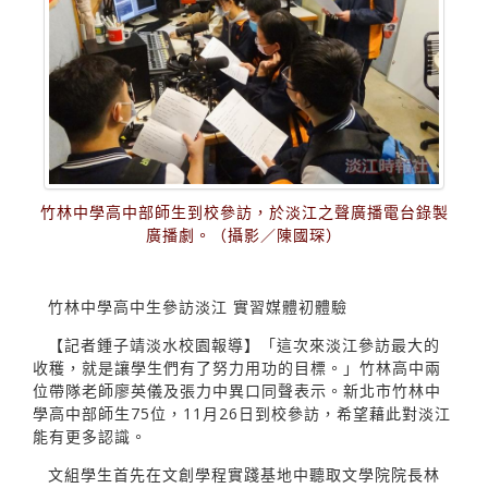
竹林中學高中部師生到校參訪，於淡江之聲廣播電台錄製
廣播劇。（攝影／陳國琛）
竹林中學高中生參訪淡江 實習媒體初體驗
【記者鍾子靖淡水校園報導】「這次來淡江參訪最大的
收穫，就是讓學生們有了努力用功的目標。」竹林高中兩
位帶隊老師廖英儀及張力中異口同聲表示。新北市竹林中
學高中部師生75位，11月26日到校參訪，希望藉此對淡江
能有更多認識。
文組學生首先在文創學程實踐基地中聽取文學院院長林