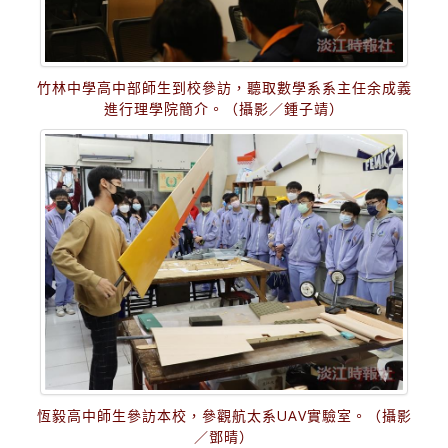
竹林中學高中部師生到校參訪，聽取數學系系主任余成義
進行理學院簡介。（攝影／鍾子靖）
恆毅高中師生參訪本校，參觀航太系UAV實驗室。（攝影
／鄧晴）