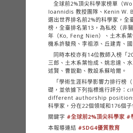
全球前2%頂尖科學家榜單（World’
Ioannidis 教授團隊、Kenin 
選出世界排名前2%的科學家，全臺共
榜，全臺排名第13，為私校（非
年（Ko, Feng Nien）
機系許駿飛、李祖添、丘建青、國
同時本校亦有14位教師入榜「
三郎、土木系葉怡成、姚忠達、水
述賢、曹銳勤、教設系蘇哈爾。
「學術生涯科學影響力排行榜（19
礎，並依據下列指標進行評分：citations, 
different authorship po
科學家，分在22個領域和176
關鍵字
#全球前2%頂尖科學家
#
本報導連結
#SDG4優質教育