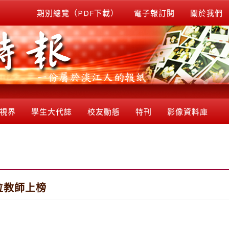
期別總覽（PDF下載）
電子報訂閱
關於我們
視界
學生大代誌
校友動態
特刊
影像資料庫
位教師上榜