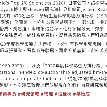
s Top 2% Scientists 2020）日前公布，該榜單
W. Boyack博士與Elsevier研究資料分析總監Jeroe
有1479名上榜「學術生涯科學影響力排行榜（1960
醫學類）全國第一。分別為數學系張玉坤、郭忠勝、物
、土木系葉怡成、姚忠達、水環系張麗秋、化材系何啟東、鄭
企系孫嘉祈、統計系張春桃、資管系鄭啟斌、管科系
2020年度科學影響力排行榜」，分別有數學系郭忠勝
環系張麗秋、電機系許駿飛、國企系孫嘉祈、會計系
60-2020）」以及「2020年度科學影響力排行榜」
h-index, co-authorship adjusted hm-index,
sitions and a composite indicator，從近
個子領域。本次淡江教授上榜並展現在他們在自身研究領
學術專長
#研究領域
#物理
#張麗秋
#葉怡成