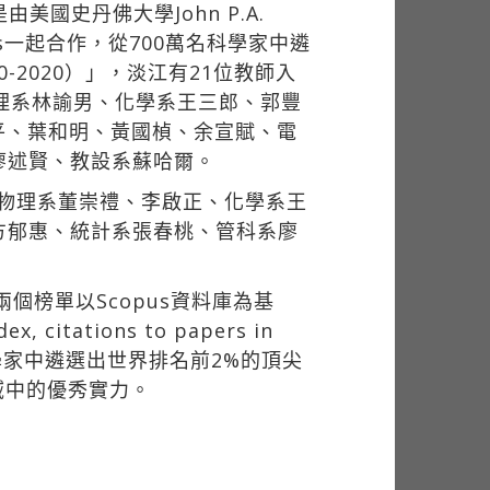
是由美國史丹佛大學John P.A.
n Baas一起合作，從700萬名科學家中遴
-2020）」，淡江有21位教師入
理系林諭男、化學系王三郎、郭豐
廖平、葉和明、黃國楨、余宣賦、電
廖述賢、教設系蘇哈爾。
、物理系董崇禮、李啟正、化學系王
方郁惠、統計系張春桃、管科系廖
兩個榜單以Scopus資料庫為基
 citations to papers in
700餘萬名科學家中遴選出世界排名前2%的頂尖
域中的優秀實力。