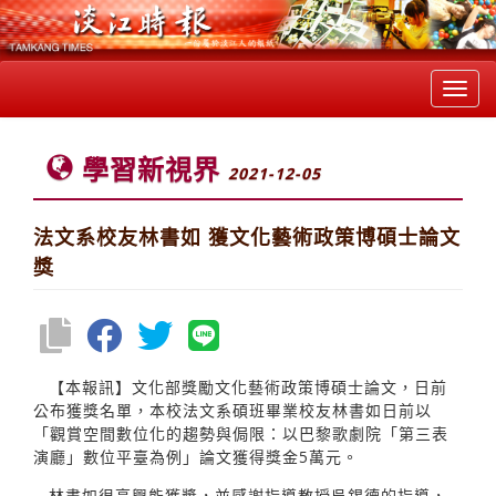
Toggl
navig
學習新視界
2021-12-05
法文系校友林書如 獲文化藝術政策博碩士論文
獎
【本報訊】文化部獎勵文化藝術政策博碩士論文，日前
公布獲獎名單，本校法文系碩班畢業校友林書如日前以
「觀賞空間數位化的趨勢與侷限：以巴黎歌劇院「第三表
演廳」數位平臺為例」論文獲得獎金5萬元。
林書如很高興能獲獎，並感謝指導教授吳錫德的指導，