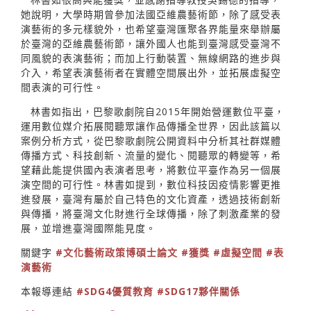
她說明，大學時期曾參加法國亞維農藝術節，除了感受表
演藝術的多元樣貌外，也希望臺灣匯聚各界能量來舉辦屬
於臺灣的亞維農藝術節，讓外國人也能到臺灣感受臺灣不
同風貌的表演藝術；而加上行動裝置、無線網路的進步與
介入，希望表演藝術者在實體空間展出外，並拓展虛擬空
間表演的可行性。
林書如指出，巴黎歌劇院自2015年開始營運數位平臺，
運用數位媒介拓展閱聽眾讓作品傳播全世界，因此該篇以
案例分析方式，從巴黎歌劇院公開資料中分析其社群媒體
傳播方式、科技創新、流量的變化、閱聽眾的轉變等，希
望藉此能提供國內表演者思考，將數位平臺作為另一個展
演空間的可行性。林書如提到，數位科技因疫情影響更推
進發展，臺灣有屬於自己特色的文化資產，透過技術創新
與傳播，將臺灣文化財進行全球傳播，除了刺激產業的發
展，並增進臺灣國際能見度。
關鍵字
#文化藝術政策博碩士論文
#獲獎
#虛擬空間
#表
演藝術
本報導連結
#SDG4優質教育
#SDG17夥伴關係