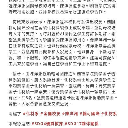
證陳洋淵回饋母校的培育。陳洋淵還參觀AI創智學院實境
場域相關設施，並拜會校長葛煥昭盼加強產學合作。
何啟東致詞表示，陳洋淵是本校化材系傑出校友，創辦
翰可國際公司在客製化材料製作上成就卓越，並對母校培
育人才的支持，同時對處於AI世代之學生有許多期許，希
望獲此獎學金的同學能領受陳洋淵的用心，像陳洋淵一樣
在社會有成就之餘，也以行動回饋母校。陳洋淵恭喜獲獎
學生，並感謝有此機會和大家見面，他以自身「不斷地學
習」和「不服輸」的任事態度勉勵學弟妹，建議可搭配AI
工具來加速學習，讓自己在學習和工作上不留有遺憾。
接著，由陳洋淵親頒翰可國際之AI創智學院獎學金予機
械系劉俊佑、航太系康日騰、化材系碩士班入學獎學金之
卓越獎學金予化材碩一黃奕睿、盧竑錡、柯樂；菁英獎學
金予化材碩一陳柔安；優秀獎學金予化材碩一賴恭佑、王
鈞正，共8名，獲獎者還贈送謝卡感謝陳洋淵捐助獎學金。
會後，大家合影留念並交流近況。
關鍵字
#化材系
#金鷹校友
#陳洋淵
#翰可國際
#化材系
本報導連結
#SDG4優質教育
#SDG17夥伴關係