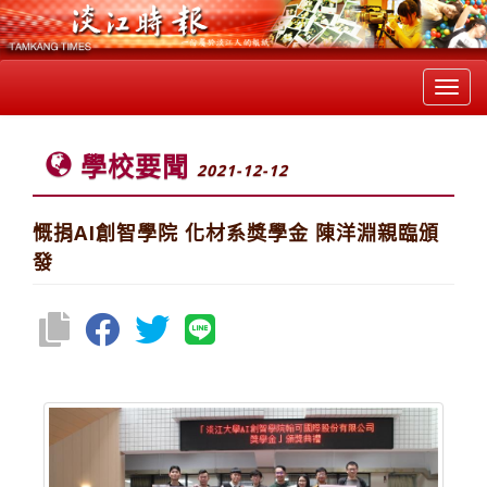
Toggl
navig
學校要聞
2021-12-12
慨捐AI創智學院 化材系獎學金 陳洋淵親臨頒
發